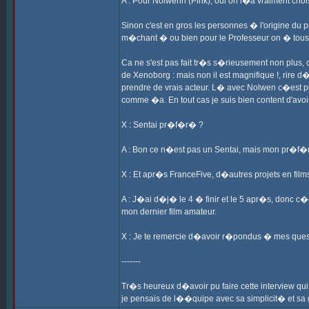
A : Pour Nolwenn (Pink), oui on l�a vraiment choi
Sinon c'est en gros les personnes � l'origine du 
m�chant � ou bien pour le Professeur on � tous
Ca ne s'est pas fait tr�s s�rieusement non plus,
de Xenoborg : mais non il est magnifique !, rire
prendre de vrais acteur. L� avec Nolwen c�est plu
comme �a. En tout cas je suis bien content d'avoi
X : Sentai pr�f�r� ?
A : Bon ce n�est pas un Sentai, mais mon pr�f�r
X : Et apr�s FranceFive, d�autres projets en fil
A : J�ai d�j� le 4 � finir et le 5 apr�s, donc c�
mon dernier film amateur.
X : Je te remercie d�avoir r�pondus � mes questio
-------
Tr�s heureux d�avoir pu faire cette interview qui
je pensais de l��quipe avec sa simplicit� et s