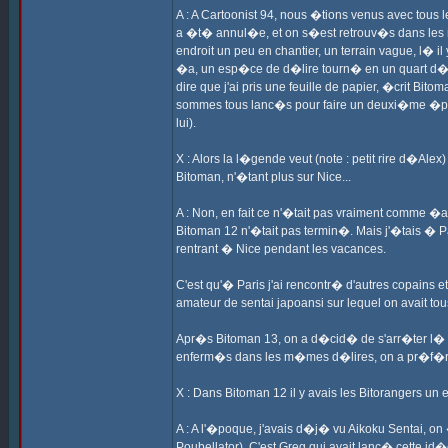
A : A Cartoonist 94, nous �tions venus avec tous le
a �t� annul�e, et on s�est retrouv�s dans les r
endroit un peu en chantier, un terrain vague, l� i
�a, un esp�ce de d�lire tourn� en un quart d�heu
dire que j'ai pris une feuille de papier, �crit Bi
sommes tous lanc�s pour faire un deuxi�me �pis
lui).
X : Alors la l�gende veut (note : petit rire d�Al
Bitoman, n'�tant plus sur Nice...
A : Non, en fait ce n'�tait pas vraiment comme �a
Bitoman 12 n'�tait pas termin�. Mais j'�tais � 
rentrant � Nice pendant les vacances.
C'est qu'� Paris j'ai rencontr� d'autres copains 
amateur de sentai japoansi sur lequel on avait t
Apr�s Bitoman 13, on a d�cid� de s'arr�ter l� po
enferm�s dans les m�mes d�lires, on a pr�f�r�
X : Dans Bitoman 12 il y avais les Bitorangers un
A : A l'�poque, j'avais d�j� vu Aikoku Sentai, o
Poubellator). C'est Greg qui avait lanc� cette id�