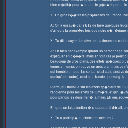
bien cr�dit� pour �a dans le g�n�rique de fin 
X : En gros c��tait les pr�misses de FranceFive
A : On a essay� dans B12 de faire quelques trucs
d'ailleurs la premi�re fois que notre g�n�rique
X : Tu dit essayer de suive un maximum les codes d
A : Eh bien par exemple quand un personnage saute
expliquer en g�n�ral mais en tout cas je peux dir
beaucoup de gros plans, des effets sp�ciaux plus 
temps en temps on trouve un gros plan mais ce n'
qui tremble un peu. Le sentai, c'est clair, c'est 
quelqu'un d'autre), c'est plus karate que kung-fu.
Pierre, qui travaille sur les effets sp�ciaux de F5,
l'ancienne pour les effets de lumi�re, et qu'il �vi
pour parfois les dessiner � la main. Eh oui, souve
En gros on fait attention � chaque petit d�tail, o
X : Tu a particip� au choix des acteurs ?