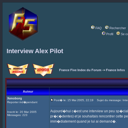
FAQ
Rechercher
Profil
Se c
Interview Alex Pilot
France Five Index du Forum
->
France Infos
Auteur
Xenoborg
Post� le: 15 Mai 2005, 22:19
Sujet du message: Interv
Reporter ind�pendant
Aujourd�hui c�est une interview un peu sp�ciale 
Inscrit le: 20 Mar 2005
Messages: 223
pr�c�dentes) et je souhaitais rencontrer cette p
imm�diatement quand je lui ai demand�.