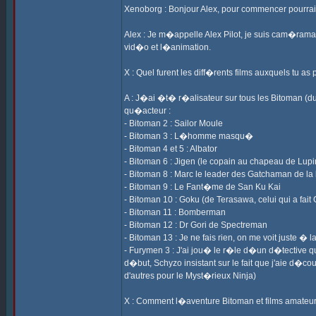
Xenoborg : Bonjour Alex, pour commencer pourrai
Alex : Je m�appelle Alex Pilot, je suis cam�raman
vid�o et l�animation.
X : Quel furent les diff�rents films auxquels tu as
A : J�ai �t� r�alisateur sur tous les Bitoman (du
qu�acteur :
- Bitoman 2 : Sailor Moule
- Bitoman 3 : L�homme masqu�
- Bitoman 4 et 5 : Albator
- Bitoman 6 : Jigen (le copain au chapeau de Lupi
- Bitoman 8 : Marc le leader des Gatchaman de la
- Bitoman 9 : Le Fant�me de San Ku Kai
- Bitoman 10 : Goku (de Terasawa, celui qui a fait
- Bitoman 11 : Bomberman
- Bitoman 12 : Dr Gori de Spectreman
- Bitoman 13 : Je ne fais rien, on me voit juste
- Furymen 3 : J'ai jou� le r�le d�un d�tective qu
d�but, Schyzo insistant sur le fait que j'aie d�cou
d'autres pour le Myst�rieux Ninja)
X : Comment l�aventure Bitoman et films amateu