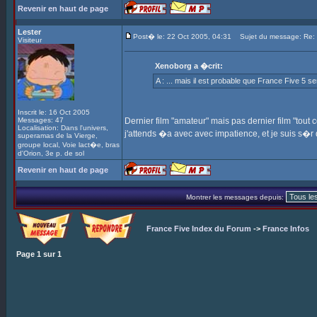
Revenir en haut de page
Lester
Post� le: 22 Oct 2005, 04:31
Sujet du message: Re: In
Visiteur
Xenoborg a �crit:
A : ... mais il est probable que France Five 5 s
Inscrit le: 16 Oct 2005
Messages: 47
Dernier film "amateur" mais pas dernier film "tout cou
Localisation: Dans l'univers,
j'attends �a avec avec impatience, et je suis s�
superamas de la Vierge,
groupe local, Voie lact�e, bras
d'Orion, 3e p. de sol
Revenir en haut de page
Montrer les messages depuis:
France Five Index du Forum
->
France Infos
Page
1
sur
1