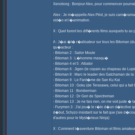
Xenoborg : Bonjour Alex, pour commencer pourrai
Alex : Je m�appelle Alex Pilot, je suis cam�raman
vid�o et l�animation.
X : Quel furent les diff�rents films auxquels tu as
A : J�ai �t� r�alisateur sur tous les Bitoman (du
qu�acteur :
- Bitoman 2 : Sailor Moule
- Bitoman 3 : L�homme masqu�
- Bitoman 4 et 5 : Albator
- Bitoman 6 : Jigen (le copain au chapeau de Lupi
- Bitoman 8 : Marc le leader des Gatchaman de la
- Bitoman 9 : Le Fant�me de San Ku Kai
- Bitoman 10 : Goku (de Terasawa, celui qui a fait
- Bitoman 11 : Bomberman
- Bitoman 12 : Dr Gori de Spectreman
- Bitoman 13 : Je ne fais rien, on me voit juste
- Furymen 3 : J'ai jou� le r�le d�un d�tective qu
d�but, Schyzo insistant sur le fait que j'aie d�cou
d'autres pour le Myst�rieux Ninja)
X : Comment l�aventure Bitoman et films amateu