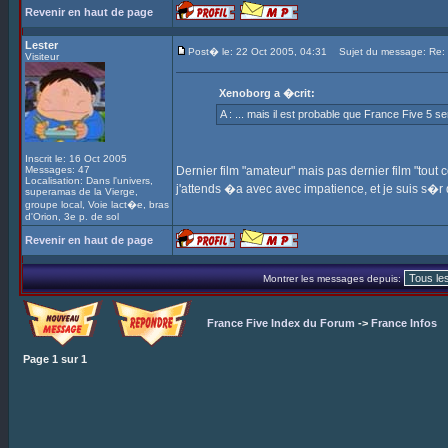
Revenir en haut de page
Lester
Post� le: 22 Oct 2005, 04:31
Sujet du message: Re: In
Visiteur
Xenoborg a �crit:
A : ... mais il est probable que France Five 5 s
Inscrit le: 16 Oct 2005
Messages: 47
Dernier film "amateur" mais pas dernier film "tout cou
Localisation: Dans l'univers,
j'attends �a avec avec impatience, et je suis s�
superamas de la Vierge,
groupe local, Voie lact�e, bras
d'Orion, 3e p. de sol
Revenir en haut de page
Montrer les messages depuis:
France Five Index du Forum
->
France Infos
Page
1
sur
1