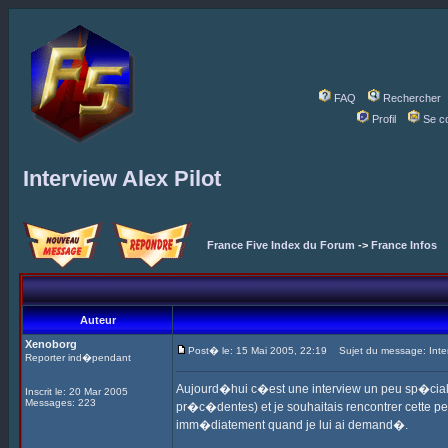
FAQ
Rechercher
Profil
Se c
Interview Alex Pilot
France Five Index du Forum
->
France Infos
Auteur
Xenoborg
Post� le: 15 Mai 2005, 22:19
Sujet du message: Interv
Reporter ind�pendant
Aujourd�hui c�est une interview un peu sp�ciale 
Inscrit le: 20 Mar 2005
Messages: 223
pr�c�dentes) et je souhaitais rencontrer cette p
imm�diatement quand je lui ai demand�.