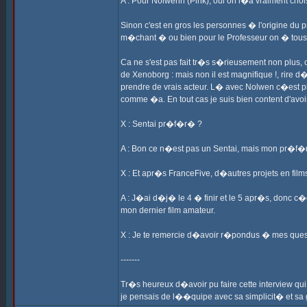
A : Pour Nolwenn (Pink), oui on l�a vraiment choi
Sinon c'est en gros les personnes � l'origine du 
m�chant � ou bien pour le Professeur on � tous
Ca ne s'est pas fait tr�s s�rieusement non plus,
de Xenoborg : mais non il est magnifique !, rire
prendre de vrais acteur. L� avec Nolwen c�est plu
comme �a. En tout cas je suis bien content d'avoi
X : Sentai pr�f�r� ?
A : Bon ce n�est pas un Sentai, mais mon pr�f�r
X : Et apr�s FranceFive, d�autres projets en fil
A : J�ai d�j� le 4 � finir et le 5 apr�s, donc c�
mon dernier film amateur.
X : Je te remercie d�avoir r�pondus � mes questio
-------
Tr�s heureux d�avoir pu faire cette interview qui
je pensais de l��quipe avec sa simplicit� et s