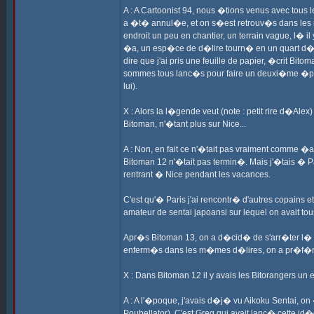
A : A Cartoonist 94, nous �tions venus avec tous le
a �t� annul�e, et on s�est retrouv�s dans les r
endroit un peu en chantier, un terrain vague, l� i
�a, un esp�ce de d�lire tourn� en un quart d�heu
dire que j'ai pris une feuille de papier, �crit Bi
sommes tous lanc�s pour faire un deuxi�me �pis
lui).
X : Alors la l�gende veut (note : petit rire d�Al
Bitoman, n'�tant plus sur Nice...
A : Non, en fait ce n'�tait pas vraiment comme �a
Bitoman 12 n'�tait pas termin�. Mais j'�tais � 
rentrant � Nice pendant les vacances.
C'est qu'� Paris j'ai rencontr� d'autres copains 
amateur de sentai japoansi sur lequel on avait t
Apr�s Bitoman 13, on a d�cid� de s'arr�ter l� po
enferm�s dans les m�mes d�lires, on a pr�f�r�
X : Dans Bitoman 12 il y avais les Bitorangers un
A : A l'�poque, j'avais d�j� vu Aikoku Sentai, o
Poubellator). C'est Greg qui avait lanc� cette id�