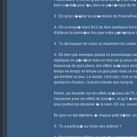
bien cr�dit� pour �a dans le g�n�rique de fin 
X : En gros c��tait les pr�misses de FranceFive
A : On a essay� dans B12 de faire quelques trucs
d'ailleurs la premi�re fois que notre g�n�rique
X : Tu dit essayer de suive un maximum les codes d
A : Eh bien par exemple quand un personnage saute
expliquer en g�n�ral mais en tout cas je peux dir
beaucoup de gros plans, des effets sp�ciaux plus 
temps en temps on trouve un gros plan mais ce n'
qui tremble un peu. Le sentai, c'est clair, c'est 
quelqu'un d'autre), c'est plus karate que kung-fu.
Pierre, qui travaille sur les effets sp�ciaux de F5,
l'ancienne pour les effets de lumi�re, et qu'il �vi
pour parfois les dessiner � la main. Eh oui, souve
En gros on fait attention � chaque petit d�tail, o
X : Tu a particip� au choix des acteurs ?