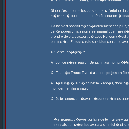
A : Pour Nolwenn (Pink), oui on l�a vraiment choi
Sinon c'est en gros les personnes � l'origine du 
m�chant � ou bien pour le Professeur on � tous
Ca ne s'est pas fait tr�s s�rieusement non plus,
de Xenoborg : mais non il est magnifique !, rire
prendre de vrais acteur. L� avec Nolwen c�est plu
comme �a. En tout cas je suis bien content d'avoi
X : Sentai pr�f�r� ?
A : Bon ce n�est pas un Sentai, mais mon pr�f�r
X : Et apr�s FranceFive, d�autres projets en fil
A : J�ai d�j� le 4 � finir et le 5 apr�s, donc c�
mon dernier film amateur.
X : Je te remercie d�avoir r�pondus � mes questio
-------
Tr�s heureux d�avoir pu faire cette interview qui
je pensais de l��quipe avec sa simplicit� et s