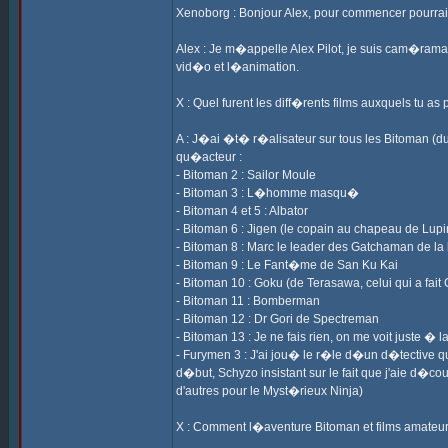
Xenoborg : Bonjour Alex, pour commencer pourrai
Alex : Je m�appelle Alex Pilot, je suis cam�raman
vid�o et l�animation.
X : Quel furent les diff�rents films auxquels tu as
A : J�ai �t� r�alisateur sur tous les Bitoman (du
qu�acteur :
- Bitoman 2 : Sailor Moule
- Bitoman 3 : L�homme masqu�
- Bitoman 4 et 5 : Albator
- Bitoman 6 : Jigen (le copain au chapeau de Lupi
- Bitoman 8 : Marc le leader des Gatchaman de la
- Bitoman 9 : Le Fant�me de San Ku Kai
- Bitoman 10 : Goku (de Terasawa, celui qui a fait
- Bitoman 11 : Bomberman
- Bitoman 12 : Dr Gori de Spectreman
- Bitoman 13 : Je ne fais rien, on me voit juste
- Furymen 3 : J'ai jou� le r�le d�un d�tective qu
d�but, Schyzo insistant sur le fait que j'aie d�cou
d'autres pour le Myst�rieux Ninja)
X : Comment l�aventure Bitoman et films amateu