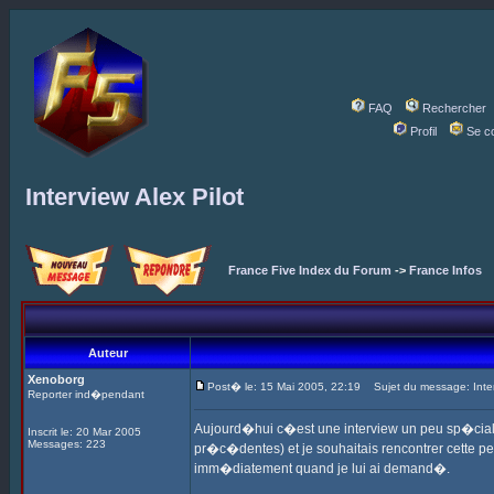
FAQ
Rechercher
Profil
Se c
Interview Alex Pilot
France Five Index du Forum
->
France Infos
Auteur
Xenoborg
Post� le: 15 Mai 2005, 22:19
Sujet du message: Interv
Reporter ind�pendant
Aujourd�hui c�est une interview un peu sp�ciale 
Inscrit le: 20 Mar 2005
Messages: 223
pr�c�dentes) et je souhaitais rencontrer cette p
imm�diatement quand je lui ai demand�.