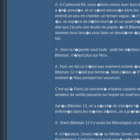
A : A Cartoonist 94, nous �tions venus avec tous le
a �t� annul�e, et on s�est retrouv�s dans les r
endroit un peu en chantier, un terrain vague, l� i
�a, un esp�ce de d�lire tourn� en un quart d�heu
dire que j'ai pris une feuille de papier, �crit Bi
sommes tous lanc�s pour faire un deuxi�me �pis
lui).
X : Alors la l�gende veut (note : petit rire d�Al
Bitoman, n'�tant plus sur Nice...
A : Non, en fait ce n'�tait pas vraiment comme �a
Bitoman 12 n'�tait pas termin�. Mais j'�tais � 
rentrant � Nice pendant les vacances.
C'est qu'� Paris j'ai rencontr� d'autres copains 
amateur de sentai japoansi sur lequel on avait t
Apr�s Bitoman 13, on a d�cid� de s'arr�ter l� po
enferm�s dans les m�mes d�lires, on a pr�f�r�
X : Dans Bitoman 12 il y avais les Bitorangers un
A : A l'�poque, j'avais d�j� vu Aikoku Sentai, o
Poubellator). C'est Greg qui avait lanc� cette id�