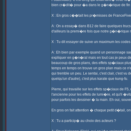
bien cr�dit� pour �a dans le g�n�rique de fin 
X : En gros c��tait les pr�misses de FranceFive
A : On a essay� dans B12 de faire quelques trucs
d'ailleurs la premi�re fois que notre g�n�rique
X : Tu dit essayer de suive un maximum les codes d
A : Eh bien par exemple quand un personnage saute
expliquer en g�n�ral mais en tout cas je peux dir
beaucoup de gros plans, des effets sp�ciaux plus 
temps en temps on trouve un gros plan mais ce n'
qui tremble un peu. Le sentai, c'est clair, c'est 
quelqu'un d'autre), c'est plus karate que kung-fu.
Pierre, qui travaille sur les effets sp�ciaux de F5,
l'ancienne pour les effets de lumi�re, et qu'il �vi
pour parfois les dessiner � la main. Eh oui, souve
En gros on fait attention � chaque petit d�tail, o
X : Tu a particip� au choix des acteurs ?