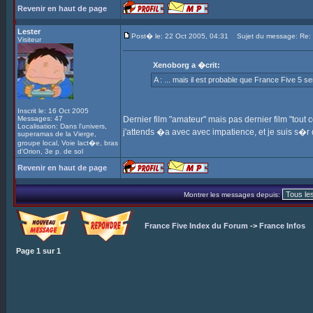
Revenir en haut de page
Lester
Post� le: 22 Oct 2005, 04:31
Sujet du message: Re: In
Visiteur
Xenoborg a �crit:
A : ... mais il est probable que France Five 5 s
Inscrit le: 16 Oct 2005
Messages: 47
Dernier film "amateur" mais pas dernier film "tout cou
Localisation: Dans l'univers,
j'attends �a avec avec impatience, et je suis s�
superamas de la Vierge,
groupe local, Voie lact�e, bras
d'Orion, 3e p. de sol
Revenir en haut de page
Montrer les messages depuis:
France Five Index du Forum
->
France Infos
Page
1
sur
1