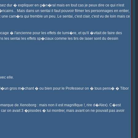
ssez dur � expliquer en g�n�ral mais en tout cas je peux dire ce qui n'est
ains... Mais dans un sentai il faut pouvoir filmer les personnages en entier,
ne cam�ra qui tremble un peu. Le sentai, c'est clair, c'est vu de loin mais ce
rucage � l'ancienne pour les effets de lumi�re, et qu'il �vitait de faire des
s les sentai les effets sp�ciaux comme les tirs de laser sont du dessin
vec elle.
soin d�un gros m�chant � ou bien pour le Professeur on � tous pens� � Tibor
emarque de Xenoborg : mais non il est magnifique !, rire d�Alex). C�est
car on avait 3 �pisodes � lui montrer, mais avant on ne pouvait pas avoir