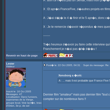
A : Bon ce n�est pas un Sentai, mais mon pr�f�r
X : Et apr�s FranceFive, d�autres projets en fil
A : J�ai d�j� le 4 � finir et le 5 apr�s, donc c�
X : Je te remercie d�avoir r�pondus � mes questio
-------
Tr�s heureux d�avoir pu faire cette interview qui
Franchement je n�ai pas �t� d��u !
Revenir en haut de page
Lester
Post� le: 22 Oct 2005, 04:31
Sujet du message: Re: In
Visiteur
Xenoborg a �crit:
A : ... mais il est probable que France Five
Inscrit le: 16 Oct 2005
Messages: 47
Dernier film "amateur" mais pas dernier film "tout c
Localisation: Dans l'univers,
compter sur de nombreux fans !!
superamas de la Vierge,
groupe local, Voie lact�e, bras
d'Orion, 3e p. de sol