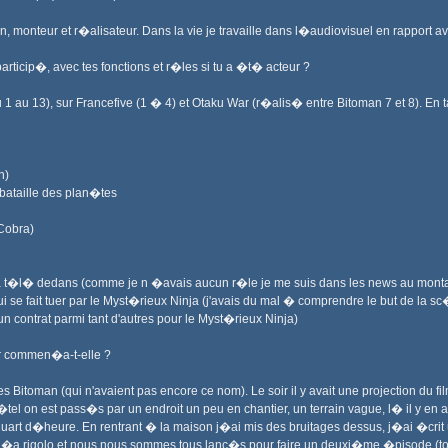
, monteur et r�alisateur. Dans la vie je travaille dans l�audiovisuel en rapport a
 particip�, avec tes fonctions et r�les si tu a �t� acteur ?
 1 au 13), sur Francefive (1 � 4) et Otaku War (r�alis� entre Bitoman 7 et 8). En 
n)
 bataille des plan�tes
 Cobra)
 � la t�l� dedans (comme je n �avais aucun r�le je me suis dans les news au mont
 se fait tuer par le Myst�rieux Ninja (j'avais du mal � comprendre le but de la sc
un contrat parmi tant d'autres pour le Myst�rieux Ninja)
r commen�a-t-elle ?
les Bitoman (qui n'avaient pas encore ce nom). Le soir il y avait une projection du
tel on est pass�s par un endroit un peu en chantier, un terrain vague, l� il y en a
d�heure. En rentrant � la maison j�ai mis des bruitages dessus, j�ai �crit un tit
 �a rigolo et nous nous sommes tous lanc�s pour faire un deuxi�me �pisode (to