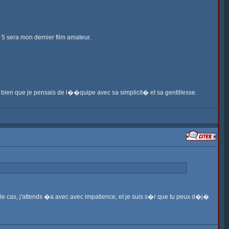
 5 sera mon dernier film amateur.
e bien que je pensais de l��quipe avec sa simplicit� et sa gentillesse.
'est le cas, j'attends �a avec avec impatience, et je suis s�r que tu peux d�j�