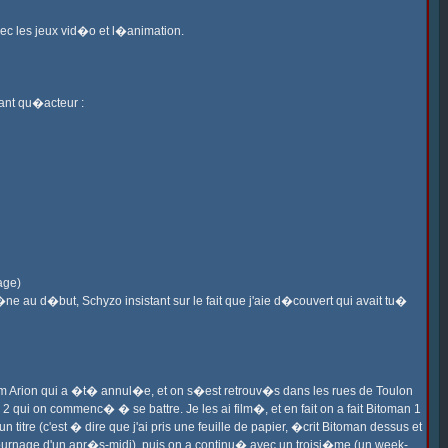
vec les jeux vid�o et l�animation.
tant qu�acteur :
age)
�ne au d�but, Schyzo insistant sur le fait que j'aie d�couvert qui avait tu�
 film Arion qui a �t� annul�e, et on s�est retrouv�s dans les rues de Toulon
 2 qui on commenc� � se battre. Je les ai film�, et en fait on a fait Bitoman 1
re (c'est � dire que j'ai pris une feuille de papier, �crit Bitoman dessus et
urnage d'un apr�s-midi), puis on a continu� avec un troisi�me (un week-