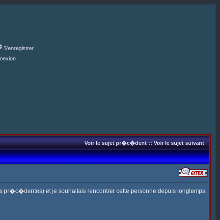
S'enregistrer
nexion
Voir le sujet pr�c�dent
::
Voir le sujet suivant
s pr�c�dentes) et je souhaitais rencontrer cette personne depuis longtemps.