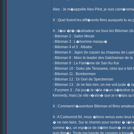
Alex : Je m�appelle Alex Pilot, je suis cam�raman
X : Quel furent les diff�rents films auxquels tu as
A : J�ai �t� r�alisateur sur tous les Bitoman (du
- Bitoman 2 : Sailor Moule
- Bitoman 3 : L�homme masqu�
- Bitoman 4 et 5 : Albator
- Bitoman 6 : Jigen (le copain au chapeau de Lupi
- Bitoman 8 : Marc le leader des Gatchaman de la
- Bitoman 9 : Le Fant�me de San Ku Kai
- Bitoman 10 : Goku (de Terasawa, celui qui a fait
- Bitoman 11 : Bomberman
- Bitoman 12 : Dr Gori de Spectreman
- Bitoman 13 : Je ne fais rien, on me voit juste
- Furymen 3 : J'ai jou� le r�le d�un d�tective qui
Kennedy, mais j'ai vite r�alis� que je n'�tais qu'
X : Comment l�aventure Bitoman et films amateu
A : A Cartoonist 94, nous �tions venus avec tous 
� ne rien faire. Sur le chemin pour rentrer � l�h�
comme �a, un esp�ce de d�lire tourn� en un quart 
puis film�). Toute ma bande de copains a trouv�