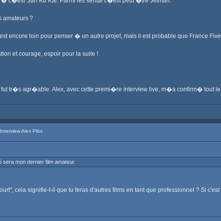
� c�est San Ku Kai. Parmi les sentai c�est peut �tre Jetman.
ms amateurs ?
est encore loin pour penser � un autre projet, mais il est probable que France Five
n et courage, espoir pour la suite !
 fut tr�s agr�able. Alex, avec cette premi�re interview live, m�a confirm� tout l
terview Alex Pilot
 5 sera mon dernier film amateur.
ourt", cela signifie-t-il que tu feras d'autres films en tant que professionnel ? Si c