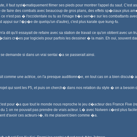
, il faut syst�matiquement filmer ses pieds pour montrer l'appel du saut. C'est a
 de faire des combats avec beaucoup de gros plans, des effets sp�ciaux plus am�ric
e n'est pas � l'occidentale ou tu as l'image tr�s serr�e sur les combattants avec u
 appui sur l'�p�e de quelqu'un d'autre), c'est plus karate que kung-fu.
 m'a dit qu'il essayait de refaire avec sa station de travail ce qu'on obtient avec un t
clairs cr�es par logiciels pour parfois les dessiner � la main. Eh oui, souvent dan
n se demande si dans un vrai sentai �a se passerait ainsi.
sit comme une actrice, on l'a presque auditionn�e, en tout cas on a bien discut� a
 projet qui sont les F5, et puis on cherch� dans nos relation du style � on a be
 c'est pour �a que tout le monde nous reproche le jeu d�acteur des France Five (r
du 1 on ne pouvait pas prendre de vrais acteur. L� avec Nolwen c�est plus facile 
ent d'avoir ces acteurs-l�, ils me plaisent bien comme �a.