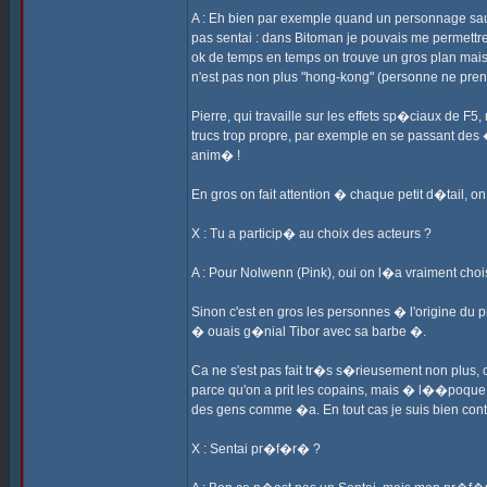
A : Eh bien par exemple quand un personnage saute
pas sentai : dans Bitoman je pouvais me permettre
ok de temps en temps on trouve un gros plan mais c
n'est pas non plus "hong-kong" (personne ne prend
Pierre, qui travaille sur les effets sp�ciaux de F5,
trucs trop propre, par exemple en se passant des �
anim� !
En gros on fait attention � chaque petit d�tail, o
X : Tu a particip� au choix des acteurs ?
A : Pour Nolwenn (Pink), oui on l�a vraiment choi
Sinon c'est en gros les personnes � l'origine du
� ouais g�nial Tibor avec sa barbe �.
Ca ne s'est pas fait tr�s s�rieusement non plus,
parce qu'on a prit les copains, mais � l��poque 
des gens comme �a. En tout cas je suis bien cont
X : Sentai pr�f�r� ?