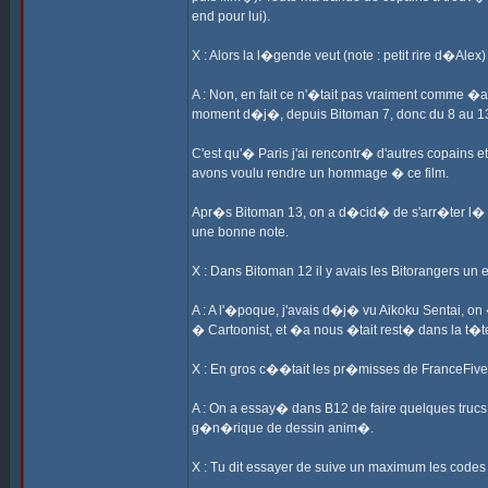
end pour lui).
X : Alors la l�gende veut (note : petit rire d�Ale
A : Non, en fait ce n'�tait pas vraiment comme �a
moment d�j�, depuis Bitoman 7, donc du 8 au 13 
C'est qu'� Paris j'ai rencontr� d'autres copains 
avons voulu rendre un hommage � ce film.
Apr�s Bitoman 13, on a d�cid� de s'arr�ter l� p
une bonne note.
X : Dans Bitoman 12 il y avais les Bitorangers un
A : A l'�poque, j'avais d�j� vu Aikoku Sentai, on
� Cartoonist, et �a nous �tait rest� dans la t�t
X : En gros c��tait les pr�misses de FranceFive
A : On a essay� dans B12 de faire quelques trucs
g�n�rique de dessin anim�.
X : Tu dit essayer de suive un maximum les codes d