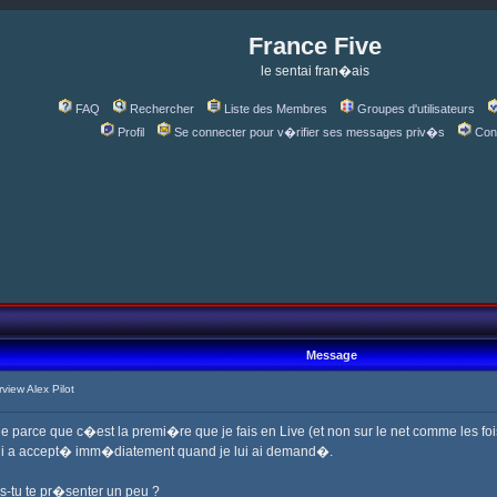
France Five
le sentai fran�ais
FAQ
Rechercher
Liste des Membres
Groupes d'utilisateurs
Profil
Se connecter pour v�rifier ses messages priv�s
Con
Message
iew Alex Pilot
parce que c�est la premi�re que je fais en Live (et non sur le net comme les foi
 qui a accept� imm�diatement quand je lui ai demand�.
s-tu te pr�senter un peu ?