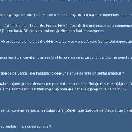
x) que l�id�e de faire France Five a commenc� un jour o� tu te lamentais de ne plu
... J'ai fait Bitoman 13 apr�s France Five 1, c'est � dire que quand on a commen
j'ai continu� Bitoman en rentrant � Nice pendant les vacances.
et F5 est devenu un projet � c�t�. France Five vient d'Aikoku Sentai Dainippon, un
our les bitos, car �a nous semblait le bon moment. En continuant, on se serait
 esp�ce de Sentai, �a traduisait d�j� une envie de faire un sentai amateur ?
 �tait m�me � bloc dedans (on peut voir le nom de ce film �crit sur le c�t� de l'
e. Il me semble qu'il est bien cr�dit� pour �a dans le g�n�rique de fin du 12.
 sentai, comme les sauts, les katas ou le g�n�rique (parodie de Megaranger), c'�t
u sentais, mais quels sont-ils ?