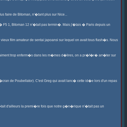
s faire de Bitoman, n'�tant plus sur Nice...
c� F5 1, Bitoman 12 n'�tait pas termin�. Mais j'�tais � Paris depuis un
 vieux film amateur de sentai japoansi sur lequel on avait tous flash�s. Nous
 vraiment trop enferm�s dans les m�mes d�lires, on a pr�f�r� arr�ter sur
�cran de Poubellator). C'est Greg qui avait lanc� cette id�e lors d'un repas
ait d'ailleurs la premi�re fois que notre g�n�rique n'�tait pas un