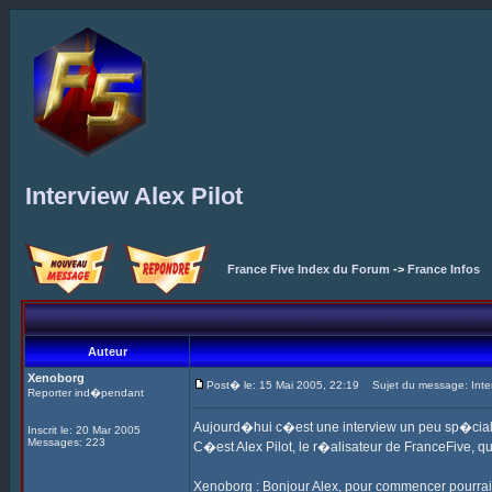
Interview Alex Pilot
France Five Index du Forum
->
France Infos
Auteur
Xenoborg
Post� le: 15 Mai 2005, 22:19
Sujet du message: Interv
Reporter ind�pendant
Aujourd�hui c�est une interview un peu sp�ciale 
Inscrit le: 20 Mar 2005
Messages: 223
C�est Alex Pilot, le r�alisateur de FranceFive,
Xenoborg : Bonjour Alex, pour commencer pourrai