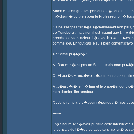
A : Pour Nolwenn (Pink), oui on l�a vraiment choi
Sinon c'est en gros les personnes � l'origine du 
m�chant � ou bien pour le Professeur on � tous
Ca ne s'est pas fait tr�s s�rieusement non plus,
de Xenoborg : mais non il est magnifique !, rire
prendre de vrais acteur. L� avec Nolwen c�est plu
comme �a. En tout cas je suis bien content d'avoi
X : Sentai pr�f�r� ?
A : Bon ce n�est pas un Sentai, mais mon pr�f�r
X : Et apr�s FranceFive, d�autres projets en fil
A : J�ai d�j� le 4 � finir et le 5 apr�s, donc c�
mon dernier film amateur.
X : Je te remercie d�avoir r�pondus � mes questio
-------
Tr�s heureux d�avoir pu faire cette interview qui
je pensais de l��quipe avec sa simplicit� et s