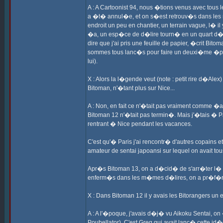
A : A Cartoonist 94, nous �tions venus avec tous le
a �t� annul�e, et on s�est retrouv�s dans les r
endroit un peu en chantier, un terrain vague, l� i
�a, un esp�ce de d�lire tourn� en un quart d�heu
dire que j'ai pris une feuille de papier, �crit Bi
sommes tous lanc�s pour faire un deuxi�me �pis
lui).
X : Alors la l�gende veut (note : petit rire d�Al
Bitoman, n'�tant plus sur Nice...
A : Non, en fait ce n'�tait pas vraiment comme �a
Bitoman 12 n'�tait pas termin�. Mais j'�tais � 
rentrant � Nice pendant les vacances.
C'est qu'� Paris j'ai rencontr� d'autres copains 
amateur de sentai japoansi sur lequel on avait t
Apr�s Bitoman 13, on a d�cid� de s'arr�ter l� po
enferm�s dans les m�mes d�lires, on a pr�f�r�
X : Dans Bitoman 12 il y avais les Bitorangers un
A : A l'�poque, j'avais d�j� vu Aikoku Sentai, o
Poubellator). C'est Greg qui avait lanc� cette id�