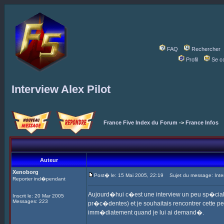
FAQ
Rechercher
Profil
Se c
Interview Alex Pilot
France Five Index du Forum
->
France Infos
Auteur
Xenoborg
Post� le: 15 Mai 2005, 22:19
Sujet du message: Interv
Reporter ind�pendant
Aujourd�hui c�est une interview un peu sp�ciale 
Inscrit le: 20 Mar 2005
Messages: 223
pr�c�dentes) et je souhaitais rencontrer cette p
imm�diatement quand je lui ai demand�.