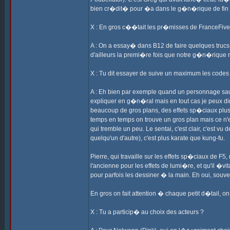
bien cr�dit� pour �a dans le g�n�rique de fin 
X : En gros c��tait les pr�misses de FranceFive
A : On a essay� dans B12 de faire quelques trucs
d'ailleurs la premi�re fois que notre g�n�rique
X : Tu dit essayer de suive un maximum les codes d
A : Eh bien par exemple quand un personnage saute
expliquer en g�n�ral mais en tout cas je peux dir
beaucoup de gros plans, des effets sp�ciaux plus 
temps en temps on trouve un gros plan mais ce n'
qui tremble un peu. Le sentai, c'est clair, c'est 
quelqu'un d'autre), c'est plus karate que kung-fu.
Pierre, qui travaille sur les effets sp�ciaux de F5,
l'ancienne pour les effets de lumi�re, et qu'il �vi
pour parfois les dessiner � la main. Eh oui, souve
En gros on fait attention � chaque petit d�tail, o
X : Tu a particip� au choix des acteurs ?