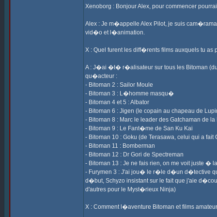
Xenoborg : Bonjour Alex, pour commencer pourrai
Alex : Je m�appelle Alex Pilot, je suis cam�raman
vid�o et l�animation.
X : Quel furent les diff�rents films auxquels tu as
A : J�ai �t� r�alisateur sur tous les Bitoman (du
qu�acteur :
- Bitoman 2 : Sailor Moule
- Bitoman 3 : L�homme masqu�
- Bitoman 4 et 5 : Albator
- Bitoman 6 : Jigen (le copain au chapeau de Lupi
- Bitoman 8 : Marc le leader des Gatchaman de la
- Bitoman 9 : Le Fant�me de San Ku Kai
- Bitoman 10 : Goku (de Terasawa, celui qui a fait
- Bitoman 11 : Bomberman
- Bitoman 12 : Dr Gori de Spectreman
- Bitoman 13 : Je ne fais rien, on me voit juste
- Furymen 3 : J'ai jou� le r�le d�un d�tective qu
d�but, Schyzo insistant sur le fait que j'aie d�cou
d'autres pour le Myst�rieux Ninja)
X : Comment l�aventure Bitoman et films amateu