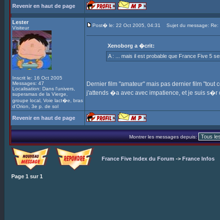
Revenir en haut de page
Lester
Post� le: 22 Oct 2005, 04:31
Sujet du message: Re: In
Visiteur
Xenoborg a �crit:
A : ... mais il est probable que France Five 5 s
Inscrit le: 16 Oct 2005
Messages: 47
Dernier film "amateur" mais pas dernier film "tout cou
Localisation: Dans l'univers,
j'attends �a avec avec impatience, et je suis s�
superamas de la Vierge,
groupe local, Voie lact�e, bras
d'Orion, 3e p. de sol
Revenir en haut de page
Montrer les messages depuis:
France Five Index du Forum
->
France Infos
Page
1
sur
1