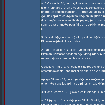
A : A Cartoonist 94, nous �tions venus avec tous le
a �t� annul�e, et on s�est retrouv�s dans les r
endroit un peu en chantier, un terrain vague, l� i
�a, un esp�ce de d�lire tourn� en un quart d�heu
dire que j'ai pris une feuille de papier, �crit Bi
sommes tous lanc�s pour faire un deuxi�me �pis
lui).
X : Alors la l�gende veut (note : petit rire d�Al
Bitoman, n'�tant plus sur Nice...
A : Non, en fait ce n'�tait pas vraiment comme �a
Bitoman 12 n'�tait pas termin�. Mais j'�tais � 
rentrant � Nice pendant les vacances.
C'est qu'� Paris j'ai rencontr� d'autres copains 
amateur de sentai japoansi sur lequel on avait t
Apr�s Bitoman 13, on a d�cid� de s'arr�ter l� po
enferm�s dans les m�mes d�lires, on a pr�f�r�
X : Dans Bitoman 12 il y avais les Bitorangers un
A : A l'�poque, j'avais d�j� vu Aikoku Sentai, o
Poubellator). C'est Greg qui avait lanc� cette id�