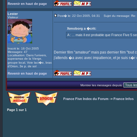
Revenir en haut de page
Lester
Post� le: 22 Oct 2005, 04:31
Sujet du message: Re: In
Visiteur
Xenoborg a �crit:
A : ... mais il est probable que France Five 5 s
Inscrit le: 16 Oct 2005
Messages: 47
Dernier film "amateur" mais pas dernier film "tout cou
Localisation: Dans l'univers,
j'attends �a avec avec impatience, et je suis s�
superamas de la Vierge,
groupe local, Voie lact�e, bras
d'Orion, 3e p. de sol
Revenir en haut de page
Montrer les messages depuis:
France Five Index du Forum
->
France Infos
Page
1
sur
1