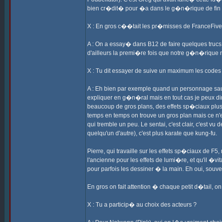
bien cr�dit� pour �a dans le g�n�rique de fin 
X : En gros c��tait les pr�misses de FranceFive
A : On a essay� dans B12 de faire quelques trucs
d'ailleurs la premi�re fois que notre g�n�rique
X : Tu dit essayer de suive un maximum les codes d
A : Eh bien par exemple quand un personnage saute
expliquer en g�n�ral mais en tout cas je peux dir
beaucoup de gros plans, des effets sp�ciaux plus 
temps en temps on trouve un gros plan mais ce n'
qui tremble un peu. Le sentai, c'est clair, c'est 
quelqu'un d'autre), c'est plus karate que kung-fu.
Pierre, qui travaille sur les effets sp�ciaux de F5,
l'ancienne pour les effets de lumi�re, et qu'il �vi
pour parfois les dessiner � la main. Eh oui, souve
En gros on fait attention � chaque petit d�tail, o
X : Tu a particip� au choix des acteurs ?