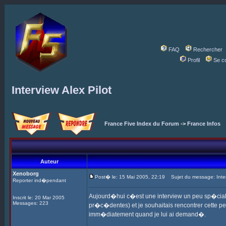
FAQ
Rechercher
Profil
Se c
Interview Alex Pilot
France Five Index du Forum
->
France Infos
Auteur
Xenoborg
Post� le: 15 Mai 2005, 22:19
Sujet du message: Interv
Reporter ind�pendant
Aujourd�hui c�est une interview un peu sp�ciale 
Inscrit le: 20 Mar 2005
Messages: 223
pr�c�dentes) et je souhaitais rencontrer cette p
imm�diatement quand je lui ai demand�.