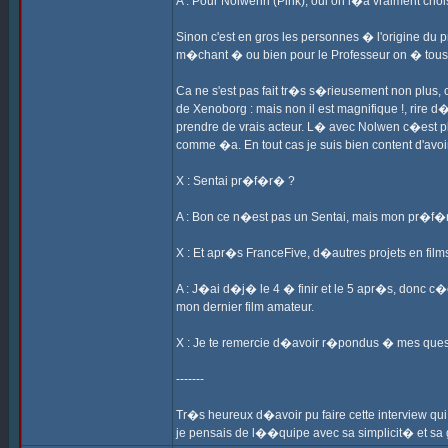
A : Pour Nolwenn (Pink), oui on l�a vraiment choi
Sinon c'est en gros les personnes � l'origine du 
m�chant � ou bien pour le Professeur on � tous
Ca ne s'est pas fait tr�s s�rieusement non plus,
de Xenoborg : mais non il est magnifique !, rire
prendre de vrais acteur. L� avec Nolwen c�est plu
comme �a. En tout cas je suis bien content d'avoi
X : Sentai pr�f�r� ?
A : Bon ce n�est pas un Sentai, mais mon pr�f�r
X : Et apr�s FranceFive, d�autres projets en fil
A : J�ai d�j� le 4 � finir et le 5 apr�s, donc c�
mon dernier film amateur.
X : Je te remercie d�avoir r�pondus � mes questio
-------
Tr�s heureux d�avoir pu faire cette interview qui
je pensais de l��quipe avec sa simplicit� et s