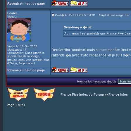
Revenir en haut de page
Lester
Post� le: 22 Oct 2005, 04:31
Sujet du message: Re: In
Visiteur
Xenoborg a �crit:
A : ... mais il est probable que France Five 5 s
Inscrit le: 16 Oct 2005
Messages: 47
Dernier film "amateur" mais pas dernier film "tout cou
Localisation: Dans l'univers,
j'attends �a avec avec impatience, et je suis s�
superamas de la Vierge,
groupe local, Voie lact�e, bras
d'Orion, 3e p. de sol
Revenir en haut de page
Montrer les messages depuis:
France Five Index du Forum
->
France Infos
Page
1
sur
1