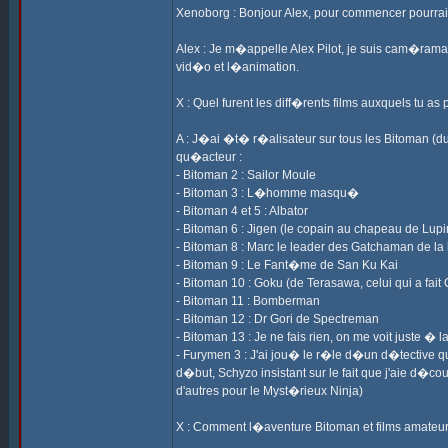
Xenoborg : Bonjour Alex, pour commencer pourrai
Alex : Je m�appelle Alex Pilot, je suis cam�raman
vid�o et l�animation.
X : Quel furent les diff�rents films auxquels tu as
A : J�ai �t� r�alisateur sur tous les Bitoman (du
qu�acteur :
- Bitoman 2 : Sailor Moule
- Bitoman 3 : L�homme masqu�
- Bitoman 4 et 5 : Albator
- Bitoman 6 : Jigen (le copain au chapeau de Lupi
- Bitoman 8 : Marc le leader des Gatchaman de la
- Bitoman 9 : Le Fant�me de San Ku Kai
- Bitoman 10 : Goku (de Terasawa, celui qui a fait
- Bitoman 11 : Bomberman
- Bitoman 12 : Dr Gori de Spectreman
- Bitoman 13 : Je ne fais rien, on me voit juste
- Furymen 3 : J'ai jou� le r�le d�un d�tective qu
d�but, Schyzo insistant sur le fait que j'aie d�cou
d'autres pour le Myst�rieux Ninja)
X : Comment l�aventure Bitoman et films amateu