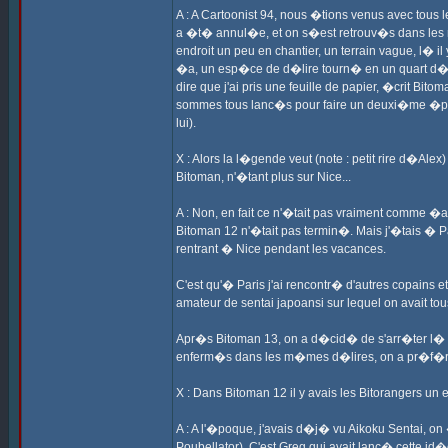
A : A Cartoonist 94, nous �tions venus avec tous le
a �t� annul�e, et on s�est retrouv�s dans les r
endroit un peu en chantier, un terrain vague, l� i
�a, un esp�ce de d�lire tourn� en un quart d�heu
dire que j'ai pris une feuille de papier, �crit Bi
sommes tous lanc�s pour faire un deuxi�me �pis
lui).
X : Alors la l�gende veut (note : petit rire d�Al
Bitoman, n'�tant plus sur Nice...
A : Non, en fait ce n'�tait pas vraiment comme �a
Bitoman 12 n'�tait pas termin�. Mais j'�tais � 
rentrant � Nice pendant les vacances.
C'est qu'� Paris j'ai rencontr� d'autres copains 
amateur de sentai japoansi sur lequel on avait t
Apr�s Bitoman 13, on a d�cid� de s'arr�ter l� po
enferm�s dans les m�mes d�lires, on a pr�f�r�
X : Dans Bitoman 12 il y avais les Bitorangers un
A : A l'�poque, j'avais d�j� vu Aikoku Sentai, o
Poubellator). C'est Greg qui avait lanc� cette id�