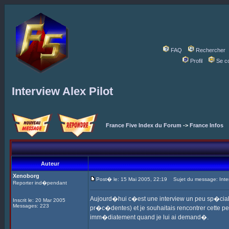
FAQ
Rechercher
Profil
Se c
Interview Alex Pilot
France Five Index du Forum
->
France Infos
Auteur
Xenoborg
Post� le: 15 Mai 2005, 22:19
Sujet du message: Interv
Reporter ind�pendant
Aujourd�hui c�est une interview un peu sp�ciale 
Inscrit le: 20 Mar 2005
Messages: 223
pr�c�dentes) et je souhaitais rencontrer cette p
imm�diatement quand je lui ai demand�.