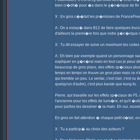
bien cr�dit� pour �a dans le g�n�rique de fin 
X : En gros c��tait les pr�misses de FranceFive
A : On a essay� dans B12 de faire quelques trucs
d'ailleurs la premi�re fois que notre g�n�rique
X : Tu dit essayer de suive un maximum les codes d
A : Eh bien par exemple quand un personnage saute
expliquer en g�n�ral mais en tout cas je peux dir
beaucoup de gros plans, des effets sp�ciaux plus 
temps en temps on trouve un gros plan mais ce n'
qui tremble un peu. Le sentai, c'est clair, c'est 
quelqu'un d'autre), c'est plus karate que kung-fu.
Pierre, qui travaille sur les effets sp�ciaux de F5,
l'ancienne pour les effets de lumi�re, et qu'il �vi
pour parfois les dessiner � la main. Eh oui, souve
En gros on fait attention � chaque petit d�tail, o
X : Tu a particip� au choix des acteurs ?