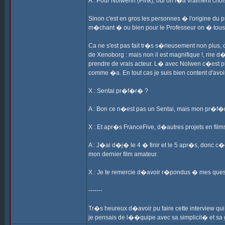
A : Pour Nolwenn (Pink), oui on l�a vraiment choi
Sinon c'est en gros les personnes � l'origine du 
m�chant � ou bien pour le Professeur on � tous
Ca ne s'est pas fait tr�s s�rieusement non plus,
de Xenoborg : mais non il est magnifique !, rire
prendre de vrais acteur. L� avec Nolwen c�est plu
comme �a. En tout cas je suis bien content d'avoi
X : Sentai pr�f�r� ?
A : Bon ce n�est pas un Sentai, mais mon pr�f�r
X : Et apr�s FranceFive, d�autres projets en fil
A : J�ai d�j� le 4 � finir et le 5 apr�s, donc c�
mon dernier film amateur.
X : Je te remercie d�avoir r�pondus � mes questio
-------
Tr�s heureux d�avoir pu faire cette interview qui
je pensais de l��quipe avec sa simplicit� et s