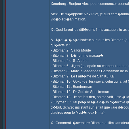
Xenoborg : Bonjour Alex, pour commencer pourrai
Alex : Je m�appelle Alex Pilot, je suis cam�raman
vid�o et l�animation.
X : Quel furent les diff�rents films auxquels tu as
A : J�ai �t� r�alisateur sur tous les Bitoman (du
qu�acteur :
- Bitoman 2 : Sailor Moule
- Bitoman 3 : L�homme masqu�
- Bitoman 4 et 5 : Albator
- Bitoman 6 : Jigen (le copain au chapeau de Lupi
- Bitoman 8 : Marc le leader des Gatchaman de la
- Bitoman 9 : Le Fant�me de San Ku Kai
- Bitoman 10 : Goku (de Terasawa, celui qui a fait
- Bitoman 11 : Bomberman
- Bitoman 12 : Dr Gori de Spectreman
- Bitoman 13 : Je ne fais rien, on me voit juste
- Furymen 3 : J'ai jou� le r�le d�un d�tective qu
d�but, Schyzo insistant sur le fait que j'aie d�cou
d'autres pour le Myst�rieux Ninja)
X : Comment l�aventure Bitoman et films amateu