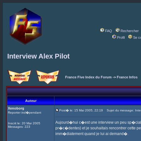
FAQ
Rechercher
Profil
Se c
Interview Alex Pilot
France Five Index du Forum
->
France Infos
Auteur
Xenoborg
Post� le: 15 Mai 2005, 22:19
Sujet du message: Interv
Reporter ind�pendant
Aujourd�hui c�est une interview un peu sp�ciale 
Inscrit le: 20 Mar 2005
Messages: 223
pr�c�dentes) et je souhaitais rencontrer cette p
imm�diatement quand je lui ai demand�.