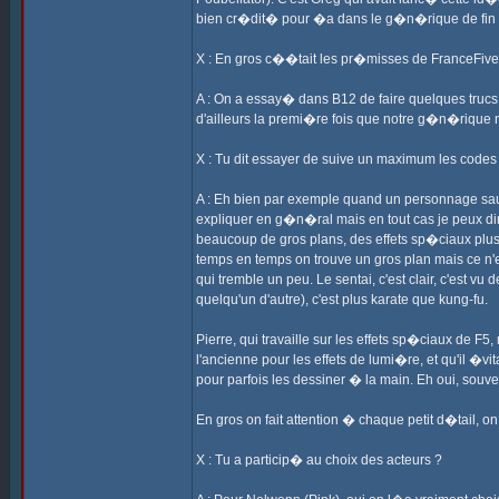
bien cr�dit� pour �a dans le g�n�rique de fin 
X : En gros c��tait les pr�misses de FranceFive
A : On a essay� dans B12 de faire quelques trucs
d'ailleurs la premi�re fois que notre g�n�rique
X : Tu dit essayer de suive un maximum les codes d
A : Eh bien par exemple quand un personnage saute
expliquer en g�n�ral mais en tout cas je peux dir
beaucoup de gros plans, des effets sp�ciaux plus 
temps en temps on trouve un gros plan mais ce n'
qui tremble un peu. Le sentai, c'est clair, c'est 
quelqu'un d'autre), c'est plus karate que kung-fu.
Pierre, qui travaille sur les effets sp�ciaux de F5,
l'ancienne pour les effets de lumi�re, et qu'il �vi
pour parfois les dessiner � la main. Eh oui, souve
En gros on fait attention � chaque petit d�tail, o
X : Tu a particip� au choix des acteurs ?