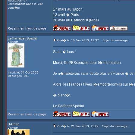
Messages: 97
Localisation: Dans la Ville
Lumi�re
17 mars au Japon
12 avril � Paris
20 avril au Cartoonist (Nice)
Revenir en haut de page
Le Farfadet Spatial
Post� le: 16 Jan 2013, 17:37
Sujet du message:
Visiteur
Salut � tous !
Merci, Dr PEBspector, pour l�information.
Inscrit le: 04 Oct 2005
Je n�habiterais sans doute plus en France � ce
Messages: 261
Alors, les Frances Fives l�emporteront-ils sur l�
� bient�t.
Le Farfadet Spatial
Revenir en haut de page
D-Chan
Post� le: 21 Jan 2013, 11:29
Sujet du message:
Visiteur