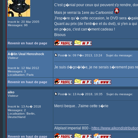
C'est g�nial pour ceux qui peuvent s'y rendre, dom
Mais je verrai la 1ere au Cartoonist
J'esp�re qu'� cette occasion, le DVD sera �gal
Inscrit le: 20 Mar 2005
Quant au prix (de l'entr�e et du dvd), si y'en a qu
Messages: 96
en pr�pa, c'est carr�ment cadeau !
Bisous
Revenir en haut de page
A�lin Ueal Heroshock
Post� le: 09 F�v 2013, 13:24
Sujet du message:
Visiteur
Je suis d�go�t�e, je ne serais s�rement pas ren
Inscrit le: 12 Mai 2012
Messages: 3
Localisation: Paris
Revenir en haut de page
aiko
Post� le: 13 Ao� 2018, 16:35
Sujet du message:
Visiteur
Merci beque.. J'aime cette s�rie
Inscrit le: 13 Ao� 2018
Messages: 2
Localisation: Berlin,
Deutschland
________________
Aliplast imperial 800 -
https://www.aikondistributio
Revenir en haut de page