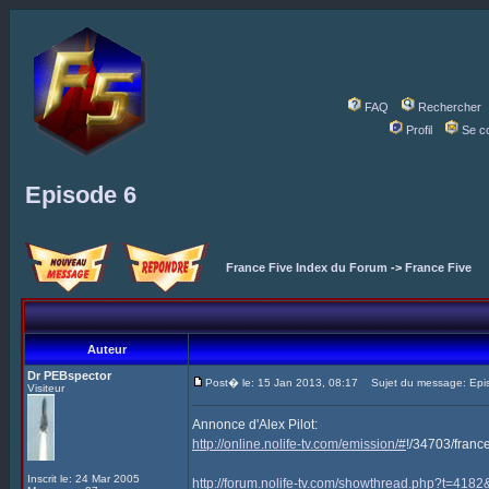
FAQ
Rechercher
Profil
Se c
Episode 6
France Five Index du Forum
->
France Five
Auteur
Dr PEBspector
Post� le: 15 Jan 2013, 08:17
Sujet du message: Epi
Visiteur
Annonce d'Alex Pilot:
http://online.nolife-tv.com/emission/#
!/34703/franc
Inscrit le: 24 Mar 2005
http://forum.nolife-tv.com/showthread.php?t=41