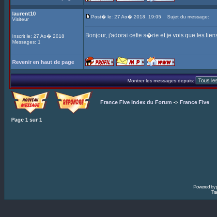
laurent10
Post� le: 27 Ao� 2018, 19:05
Sujet du message:
Visiteur
Bonjour, j'adorai cette s�rie et je vois que les lie
Inscrit le: 27 Ao� 2018
Messages: 1
Revenir en haut de page
Montrer les messages depuis:
France Five Index du Forum
->
France Five
Page
1
sur
1
Powered by
Tra