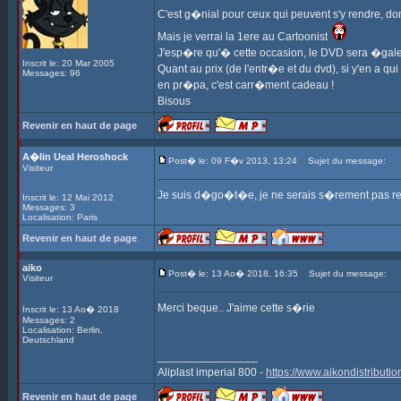
C'est g�nial pour ceux qui peuvent s'y rendre, dom
Mais je verrai la 1ere au Cartoonist
J'esp�re qu'� cette occasion, le DVD sera �gal
Inscrit le: 20 Mar 2005
Quant au prix (de l'entr�e et du dvd), si y'en a qu
Messages: 96
en pr�pa, c'est carr�ment cadeau !
Bisous
Revenir en haut de page
A�lin Ueal Heroshock
Post� le: 09 F�v 2013, 13:24
Sujet du message:
Visiteur
Je suis d�go�t�e, je ne serais s�rement pas ren
Inscrit le: 12 Mai 2012
Messages: 3
Localisation: Paris
Revenir en haut de page
aiko
Post� le: 13 Ao� 2018, 16:35
Sujet du message:
Visiteur
Merci beque.. J'aime cette s�rie
Inscrit le: 13 Ao� 2018
Messages: 2
Localisation: Berlin,
Deutschland
________________
Aliplast imperial 800 -
https://www.aikondistributio
Revenir en haut de page