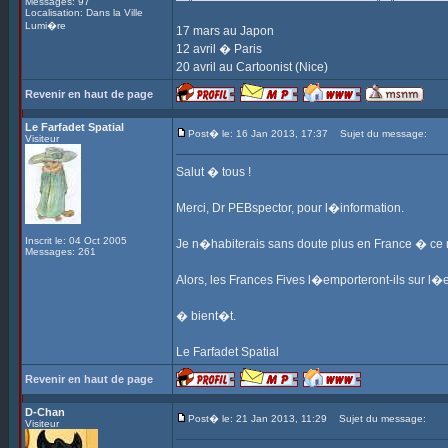
Messages: 97
Localisation: Dans la Ville
Lumi�re
17 mars au Japon
12 avril � Paris
20 avril au Cartoonist (Nice)
Revenir en haut de page
Le Farfadet Spatial
Post� le: 16 Jan 2013, 17:37
Sujet du message:
Visiteur
Salut � tous !
Merci, Dr PEBspector, pour l�information.
Inscrit le: 04 Oct 2005
Je n�habiterais sans doute plus en France � ce
Messages: 261
Alors, les Frances Fives l�emporteront-ils sur l�
� bient�t.
Le Farfadet Spatial
Revenir en haut de page
D-Chan
Post� le: 21 Jan 2013, 11:29
Sujet du message:
Visiteur