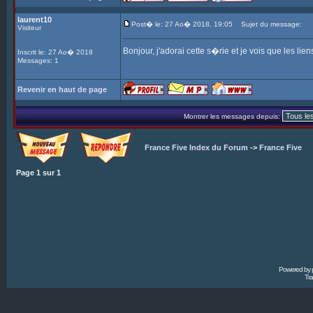
laurent10
Post� le: 27 Ao� 2018, 19:05
Sujet du message:
Visiteur
Bonjour, j'adorai cette s�rie et je vois que les lie
Inscrit le: 27 Ao� 2018
Messages: 1
Revenir en haut de page
Montrer les messages depuis:
France Five Index du Forum
->
France Five
Page
1
sur
1
Powered by
Tra