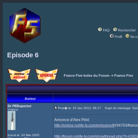
FAQ
Rechercher
Profil
Se c
Episode 6
France Five Index du Forum
->
France Five
Auteur
Dr PEBspector
Post� le: 15 Jan 2013, 08:17
Sujet du message: Epi
Visiteur
Annonce d'Alex Pilot:
http://online.nolife-tv.com/emission/#
!/34703/franc
Inscrit le: 24 Mar 2005
http://forum.nolife-tv.com/showthread.php?t=41