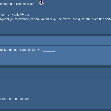
mage que j'habite si loin ....
ement en vente l� bas
ui r�lent, je les explose, car pouvoir aller � une avant 1ere � ce prix, avec une s
tr�e de mon stage le 12 avril ;_______;
n.fr/porte-imperial,p59