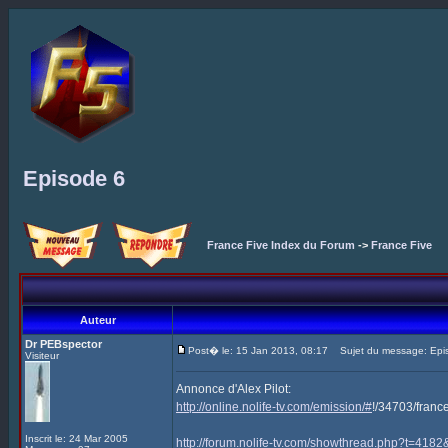
Episode 6
France Five Index du Forum
->
France Five
Auteur
Dr PEBspector
Post� le: 15 Jan 2013, 08:17
Sujet du message: Epi
Visiteur
Annonce d'Alex Pilot:
http://online.nolife-tv.com/emission/#
!/34703/franc
Inscrit le: 24 Mar 2005
http://forum.nolife-tv.com/showthread.php?t=41