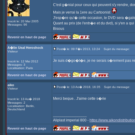
C'est g�nial pour ceux qui peuvent s'y rendre, dom
Mais je verrai la 1ere au Cartoonist
J'esp�re qu'� cette occasion, le DVD sera �gal
Inscrit le: 20 Mar 2005
Quant au prix (de l'entr�e et du dvd), si y'en a q
Messages: 96
Bisous
Revenir en haut de page
A�lin Ueal Heroshock
Post� le: 09 F�v 2013, 13:24
Sujet du message:
Visiteur
Je suis d�go�t�e, je ne serais s�rement pas ren
Inscrit le: 12 Mai 2012
Messages: 3
Localisation: Paris
Revenir en haut de page
aiko
Post� le: 13 Ao� 2018, 16:35
Sujet du message:
Visiteur
Merci beque.. J'aime cette s�rie
Inscrit le: 13 Ao� 2018
Messages: 2
Localisation: Berlin,
Deutschland
________________
Aliplast imperial 800 -
https://www.aikondistributio
Revenir en haut de page