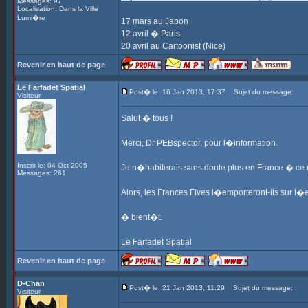
Messages: 97
Localisation: Dans la Ville
Lumi�re
17 mars au Japon
12 avril � Paris
20 avril au Cartoonist (Nice)
Revenir en haut de page
Le Farfadet Spatial
Post� le: 16 Jan 2013, 17:37
Sujet du message:
Visiteur
Salut � tous !
Merci, Dr PEBspector, pour l�information.
Inscrit le: 04 Oct 2005
Je n�habiterais sans doute plus en France � ce
Messages: 261
Alors, les Frances Fives l�emporteront-ils sur l�
� bient�t.
Le Farfadet Spatial
Revenir en haut de page
D-Chan
Post� le: 21 Jan 2013, 11:29
Sujet du message:
Visiteur