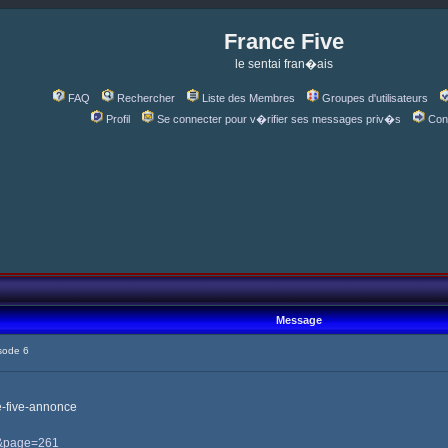
France Five
le sentai fran�ais
FAQ
Rechercher
Liste des Membres
Groupes d'utilisateurs
Profil
Se connecter pour v�rifier ses messages priv�s
Con
Message
sode 6
e-five-annonce
82&page=261