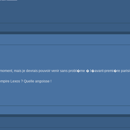
 moment, mais je devrais pouvoir venir sans probl�me � l�avant-premi�re paris
empire Lexos ? Quelle angoisse !