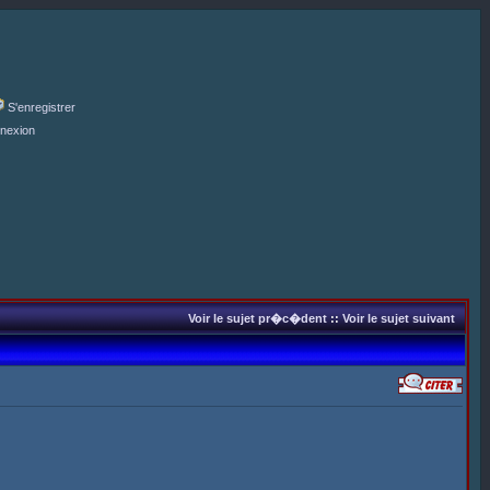
S'enregistrer
nexion
Voir le sujet pr�c�dent
::
Voir le sujet suivant