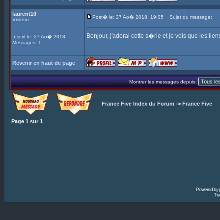
laurent10
Post� le: 27 Ao� 2018, 19:05
Sujet du message:
Visiteur
Bonjour, j'adorai cette s�rie et je vois que les lie
Inscrit le: 27 Ao� 2018
Messages: 1
Revenir en haut de page
Montrer les messages depuis:
France Five Index du Forum
->
France Five
Page
1
sur
1
Powered by
Tra