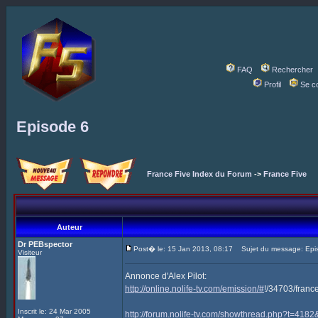
FAQ
Rechercher
Profil
Se c
Episode 6
France Five Index du Forum
->
France Five
Auteur
Dr PEBspector
Post� le: 15 Jan 2013, 08:17
Sujet du message: Epi
Visiteur
Annonce d'Alex Pilot:
http://online.nolife-tv.com/emission/#
!/34703/franc
Inscrit le: 24 Mar 2005
http://forum.nolife-tv.com/showthread.php?t=41