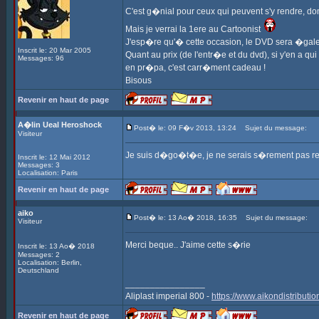
C'est g�nial pour ceux qui peuvent s'y rendre, dom
Mais je verrai la 1ere au Cartoonist
J'esp�re qu'� cette occasion, le DVD sera �gal
Inscrit le: 20 Mar 2005
Quant au prix (de l'entr�e et du dvd), si y'en a qu
Messages: 96
en pr�pa, c'est carr�ment cadeau !
Bisous
Revenir en haut de page
A�lin Ueal Heroshock
Post� le: 09 F�v 2013, 13:24
Sujet du message:
Visiteur
Je suis d�go�t�e, je ne serais s�rement pas ren
Inscrit le: 12 Mai 2012
Messages: 3
Localisation: Paris
Revenir en haut de page
aiko
Post� le: 13 Ao� 2018, 16:35
Sujet du message:
Visiteur
Merci beque.. J'aime cette s�rie
Inscrit le: 13 Ao� 2018
Messages: 2
Localisation: Berlin,
Deutschland
________________
Aliplast imperial 800 -
https://www.aikondistributio
Revenir en haut de page