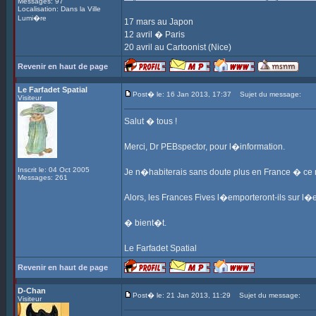
Messages: 97
Localisation: Dans la Ville
Lumi�re
17 mars au Japon
12 avril � Paris
20 avril au Cartoonist (Nice)
Revenir en haut de page
Le Farfadet Spatial
Post� le: 16 Jan 2013, 17:37
Sujet du message:
Visiteur
Salut � tous !
Merci, Dr PEBspector, pour l�information.
Inscrit le: 04 Oct 2005
Je n�habiterais sans doute plus en France � ce
Messages: 261
Alors, les Frances Fives l�emporteront-ils sur l�
� bient�t.
Le Farfadet Spatial
Revenir en haut de page
D-Chan
Post� le: 21 Jan 2013, 11:29
Sujet du message:
Visiteur