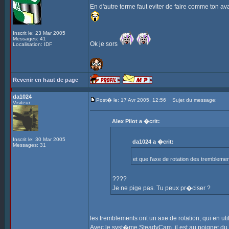
En d'autre terme faut eviter de faire comme ton a
Inscrit le: 23 Mar 2005
Messages: 41
Ok je sors
Localisation: IDF
Revenir en haut de page
da1024
Post� le: 17 Avr 2005, 12:56
Sujet du message:
Visiteur
Alex Pilot a �crit:
Inscrit le: 30 Mar 2005
da1024 a �crit:
Messages: 31
et que l'axe de rotation des tremblemen
????
Je ne pige pas. Tu peux pr�ciser ?
les tremblements ont un axe de rotation, qui en ut
Avec le syst�me SteadyCam, il est au poignet du s