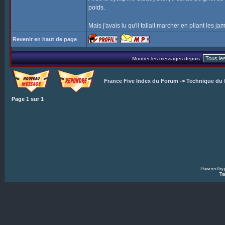
poids.
Mais j'avais lu qu'il fallait marcher en pliant les 
Revenir en haut de page
Montrer les messages depuis:
France Five Index du Forum
->
Technique du 
Page
1
sur
1
Powered by
Tra