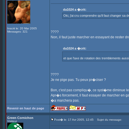
da1024 a �crit:
Oki, j'ai cru comprendre qu'il faut changer sa d
Inscrit le: 20 Mar 2005
Messages: 321
????
Non, il faut juste marcher en essayant de rester dro
da1024 a �crit:
et que l'axe de rotation des tremblements aussi
????
Je ne pige pas. Tu peux pr�ciser ?
Bon, c'est pas compliqu�, ce syst�me diminue les 
Apr�s forcement, il faut essayer de marcher en ga
�a marchera pas.
Revenir en haut de page
Green Cornichon
Post� le: 17 Avr 2005, 12:45
Sujet du message:
Visiteur