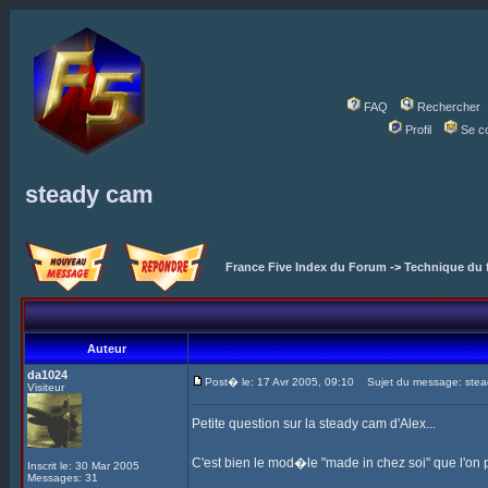
FAQ
Rechercher
Profil
Se c
steady cam
France Five Index du Forum
->
Technique du 
Auteur
da1024
Post� le: 17 Avr 2005, 09:10
Sujet du message: stea
Visiteur
Petite question sur la steady cam d'Alex...
C'est bien le mod�le "made in chez soi" que l'on 
Inscrit le: 30 Mar 2005
Messages: 31