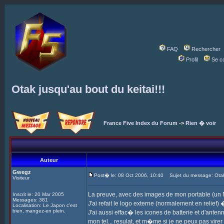
FAQ
Rechercher
Profil
Se c
Otak jusqu'au bout du keitai!!!
France Five Index du Forum
->
Rien � voir
Auteur
Gwegz
Post� le: 08 Oct 2006, 10:40
Sujet du message: Otak j
Visiteur
La preuve, avec des images de mon portable (un 
Inscrit le: 20 Mar 2005
Messages: 381
J'ai refait le logo externe (normalement en relief
Localisation: Le Japon c'est
bien, mangez-en plein.
J'ai aussi effac� les icones de batterie et d'ante
mon tel... resulat, et m�me si je ne peux pas virer