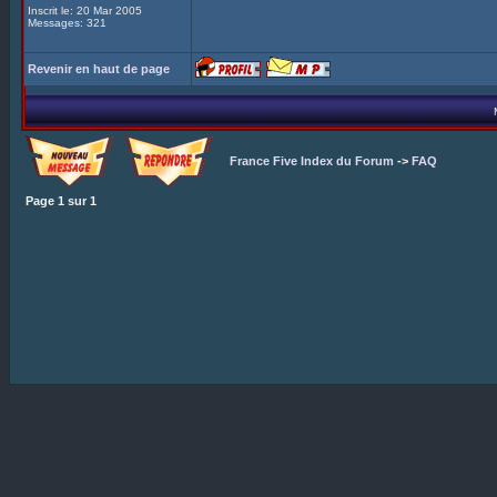
Inscrit le: 20 Mar 2005
Messages: 321
Revenir en haut de page
France Five Index du Forum
->
FAQ
Page
1
sur
1