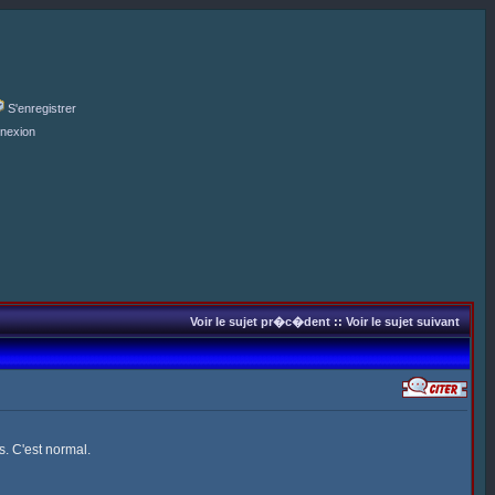
S'enregistrer
nexion
Voir le sujet pr�c�dent
::
Voir le sujet suivant
s. C'est normal.