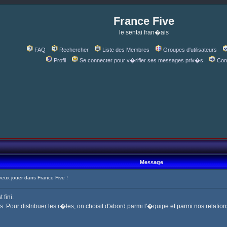
France Five
le sentai fran�ais
FAQ
Rechercher
Liste des Membres
Groupes d'utilisateurs
Profil
Se connecter pour v�rifier ses messages priv�s
Con
Message
ux jouer dans France Five !
fini.
is. Pour distribuer les r�les, on choisit d'abord parmi l'�quipe et parmi nos relation