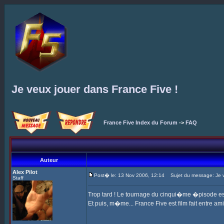
Je veux jouer dans France Five !
France Five Index du Forum
->
FAQ
Auteur
Alex Pilot
Post� le: 13 Nov 2006, 12:14
Sujet du message: Je ve
Staff
Trop tard ! Le tournage du cinqui�me �pisode est 
Et puis, m�me... France Five est film fait entre am