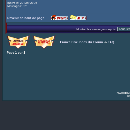
Inscrit le: 20 Mar 2005
Messages: 321
Revenir en haut de page
Montrer les messages depuis:
France Five Index du Forum
->
FAQ
Page
1
sur
1
Powered by
Tra