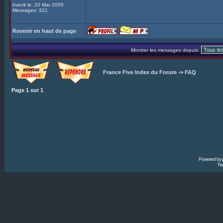
Inscrit le: 20 Mar 2005
Messages: 321
Revenir en haut de page
Montrer les messages depuis:
France Five Index du Forum
->
FAQ
Page
1
sur
1
Powered by
Tra