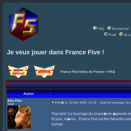
FAQ
Rechercher
Profil
Se c
Je veux jouer dans France Five !
France Five Index du Forum
->
FAQ
Auteur
Alex Pilot
Post� le: 13 Nov 2006, 12:14
Sujet du message: Je ve
Staff
Trop tard ! Le tournage du cinqui�me �pisode est 
Et puis, m�me... France Five est film fait entre ami
normal.