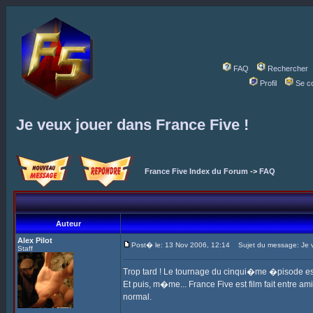
FAQ
Rechercher
Profil
Se c
Je veux jouer dans France Five !
France Five Index du Forum
->
FAQ
Auteur
Alex Pilot
Post� le: 13 Nov 2006, 12:14
Sujet du message: Je ve
Staff
Trop tard ! Le tournage du cinqui�me �pisode est 
Et puis, m�me... France Five est film fait entre ami
normal.