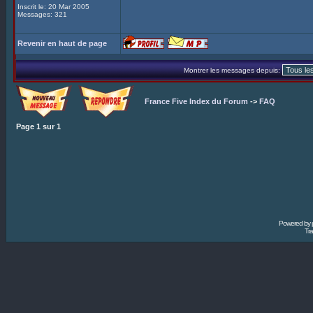
Inscrit le: 20 Mar 2005
Messages: 321
Revenir en haut de page
Montrer les messages depuis:
France Five Index du Forum
->
FAQ
Page
1
sur
1
Powered by
Tra