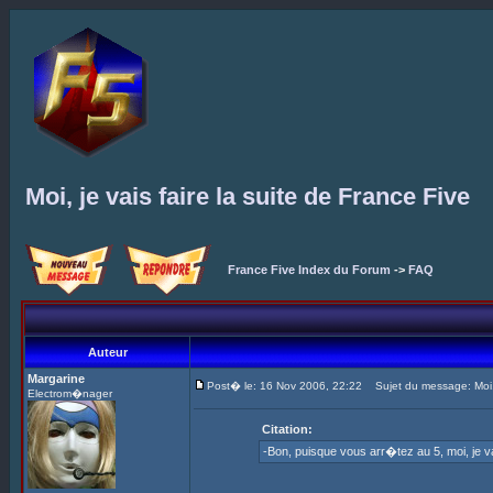
Moi, je vais faire la suite de France Five
France Five Index du Forum
->
FAQ
Auteur
Margarine
Post� le: 16 Nov 2006, 22:22
Sujet du message: Moi, j
Electrom�nager
Citation:
-Bon, puisque vous arr�tez au 5, moi, je v