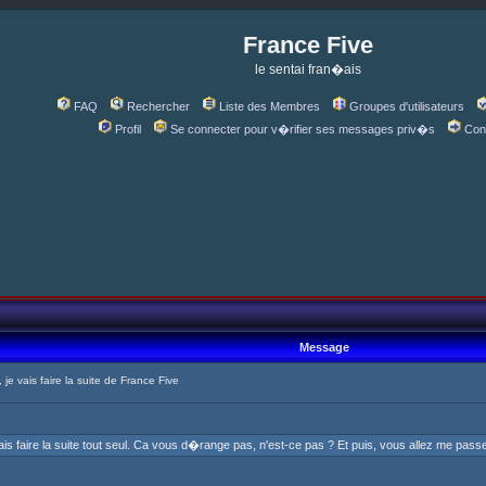
France Five
le sentai fran�ais
FAQ
Rechercher
Liste des Membres
Groupes d'utilisateurs
Profil
Se connecter pour v�rifier ses messages priv�s
Con
Message
e vais faire la suite de France Five
ais faire la suite tout seul. Ca vous d�range pas, n'est-ce pas ? Et puis, vous allez me pas