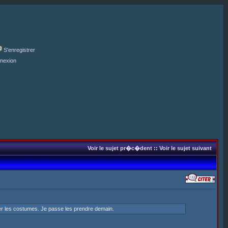
S'enregistrer
nexion
Voir le sujet pr�c�dent
::
Voir le sujet suivant
ser les costumes. Je passe les prendre demain.