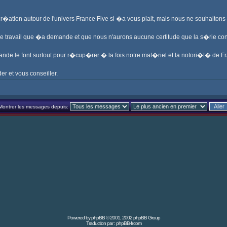
 cr�ation autour de l'univers France Five si �a vous plait, mais nous ne souhaiton
me travail que �a demande et que nous n'aurons aucune certitude que la s�rie c
ande le font surtout pour r�cup�rer � la fois notre mat�riel et la notori�t� de Fr
er et vous conseiller.
Montrer les messages depuis:
Powered by
phpBB
© 2001, 2002 phpBB Group
Traduction par :
phpBB-fr.com