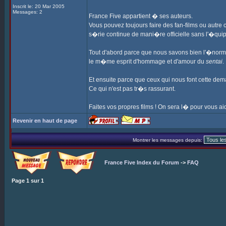
Inscrit le: 20 Mar 2005
Messages: 2
France Five appartient � ses auteurs.
Vous pouvez toujours faire des fan-films ou autre 
s�rie continue de mani�re officielle sans l'�quip
Tout d'abord parce que nous savons bien l'�norm
le m�me esprit d'hommage et d'amour du
sentai
.
Et ensuite parce que ceux qui nous font cette dem
Ce qui n'est pas tr�s rassurant.
Faites vos propres films ! On sera l� pour vous aid
Revenir en haut de page
Montrer les messages depuis:
France Five Index du Forum
->
FAQ
Page
1
sur
1