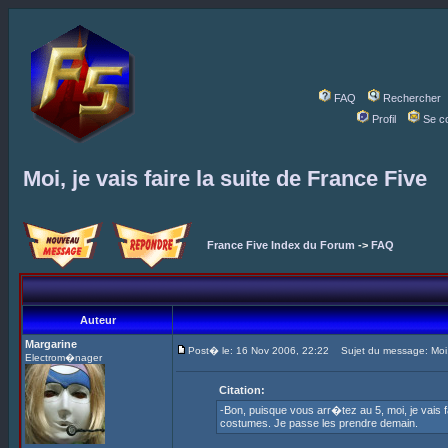
FAQ
Rechercher
Profil
Se c
Moi, je vais faire la suite de France Five
France Five Index du Forum
->
FAQ
Auteur
Margarine
Post� le: 16 Nov 2006, 22:22
Sujet du message: Moi, j
Electrom�nager
Citation:
-Bon, puisque vous arr�tez au 5, moi, je vais f
costumes. Je passe les prendre demain.