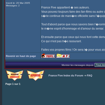
Inscrit le: 20 Mar 2005
Messages: 2
France Five appartient � ses auteurs.
Vous pouvez toujours faire des fan-films ou autre 
s�rie continue de mani�re officielle sans l'�quip
Tout d'abord parce que nous savons bien l'�norm
le m�me esprit d'hommage et d'amour du
sentai
.
Et ensuite parce que ceux qui nous font cette dem
Ce qui n'est pas tr�s rassurant.
Faites vos propres films ! On sera l� pour vous aid
Revenir en haut de page
Montrer les messages depuis:
France Five Index du Forum
->
FAQ
Page
1
sur
1