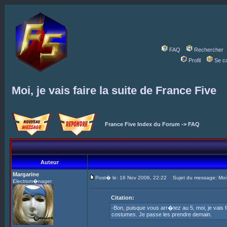
FAQ
Rechercher
Profil
Se c
Moi, je vais faire la suite de France Five
France Five Index du Forum
->
FAQ
Auteur
Margarine
Post� le: 16 Nov 2006, 22:22
Sujet du message: Moi, j
Electrom�nager
Citation:
-Bon, puisque vous arr�tez au 5, moi, je vais f
costumes. Je passe les prendre demain.