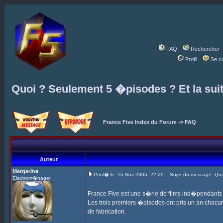
FAQ
Rechercher
Profil
Se c
Quoi ? Seulement 5 �pisodes ? Et la sui
France Five Index du Forum
->
FAQ
Auteur
Margarine
Post� le: 16 Nov 2006, 22:29
Sujet du message: Quoi
Electrom�nager
France Five est une s�rie de films ind�pendant
Les trois premiers �pisodes ont pris un an chacun,
de fabrication.