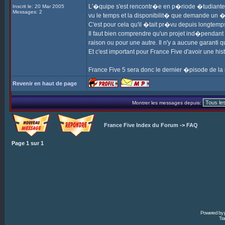
L'�quipe s'est rencontr�e en p�riode �tudiante, m
Inscrit le: 20 Mar 2005
Messages: 2
vu le temps et la disponibilit� que demande un �
C'est pour cela qu'il �tait pr�vu depuis longtemp
Il faut bien comprendre qu'un projet ind�pendant 
raison ou pour une autre. Il n'y a aucune garanti qu
Et c'est important pour France Five d'avoir une his
France Five 5 sera donc le dernier �pisode de la
Revenir en haut de page
Montrer les messages depuis:
France Five Index du Forum
->
FAQ
Page
1
sur
1
Powered by
Tra