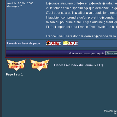
L'�quipe s'est rencontr�e en p�riode �tudiante, m
Inscrit le: 20 Mar 2005
Messages: 2
vu le temps et la disponibilit� que demande un �
C'est pour cela qu'il �tait pr�vu depuis longtemp
Il faut bien comprendre qu'un projet ind�pendant 
raison ou pour une autre. Il n'y a aucune garanti qu
Et c'est important pour France Five d'avoir une his
France Five 5 sera donc le dernier �pisode de la
Revenir en haut de page
Montrer les messages depuis:
France Five Index du Forum
->
FAQ
Page
1
sur
1
Powered by
Tra