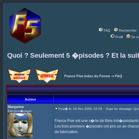
FAQ
Rechercher
Profil
Se c
Quoi ? Seulement 5 �pisodes ? Et la sui
France Five Index du Forum
->
FAQ
Auteur
Margarine
Post� le: 16 Nov 2006, 22:29
Sujet du message: Quoi
Electrom�nager
France Five est une s�rie de films ind�pendant
Les trois premiers �pisodes ont pris un an chacun,
de fabrication.