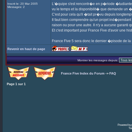
L'�quipe s'est rencontr�e en p�riode �tudiante, m
Inscrit le: 20 Mar 2005
Messages: 2
vu le temps et la disponibilit� que demande un �
C'est pour cela qu'il �tait pr�vu depuis longtemp
Il faut bien comprendre qu'un projet ind�pendant 
raison ou pour une autre. Il n'y a aucune garanti qu
Et c'est important pour France Five d'avoir une his
France Five 5 sera donc le dernier �pisode de la
Revenir en haut de page
Montrer les messages depuis:
France Five Index du Forum
->
FAQ
Page
1
sur
1
Powered by
Tra