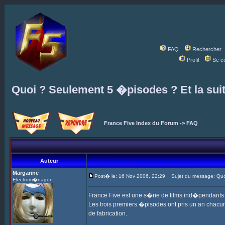
FAQ
Rechercher
Profil
Se c
Quoi ? Seulement 5 �pisodes ? Et la sui
France Five Index du Forum
->
FAQ
Auteur
Margarine
Post� le: 16 Nov 2006, 22:29
Sujet du message: Quoi
Electrom�nager
France Five est une s�rie de films ind�pendant
Les trois premiers �pisodes ont pris un an chacun,
de fabrication.