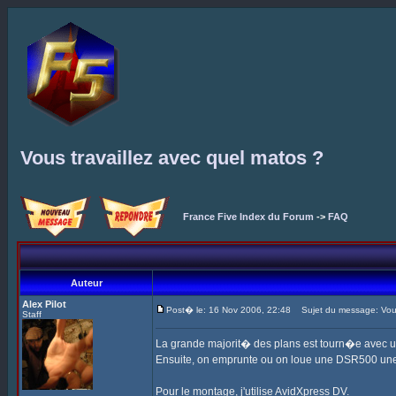
Vous travaillez avec quel matos ?
France Five Index du Forum
->
FAQ
Auteur
Alex Pilot
Post� le: 16 Nov 2006, 22:48
Sujet du message: Vous 
Staff
La grande majorit� des plans est tourn�e avec 
Ensuite, on emprunte ou on loue une DSR500 une
Pour le montage, j'utilise AvidXpress DV.