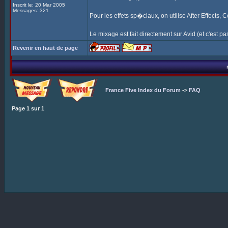
Inscrit le: 20 Mar 2005
Messages: 321
Pour les effets sp�ciaux, on utilise After Effects,
Le mixage est fait directement sur Avid (et c'est pas 
Revenir en haut de page
France Five Index du Forum
->
FAQ
Page
1
sur
1