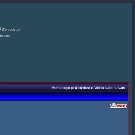
S'enregistrer
nexion
Voir le sujet pr�c�dent
::
Voir le sujet suivant