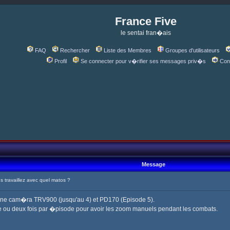
France Five
le sentai fran�ais
FAQ
Rechercher
Liste des Membres
Groupes d'utilisateurs
Profil
Se connecter pour v�rifier ses messages priv�s
Con
Message
travaillez avec quel matos ?
une cam�ra TRV900 (jusqu'au 4) et PD170 (Episode 5).
 ou deux fois par �pisode pour avoir les zoom manuels pendant les combats.