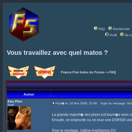
FAQ
Rechercher
Profil
Se c
Vous travaillez avec quel matos ?
France Five Index du Forum
->
FAQ
Auteur
Alex Pilot
Post� le: 16 Nov 2006, 22:48
Sujet du message: Vous 
Staff
La grande majorit� des plans est tourn�e avec 
Ensuite, on emprunte ou on loue une DSR500 une
Pour le montage, j'utilise AvidXpress DV.