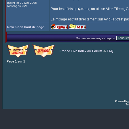
Inscrit le: 20 Mar 2005
Messages: 321
Pour les effets sp�ciaux, on utilise After Effects,
Le mixage est fait directement sur Avid (et c'est pas 
Revenir en haut de page
Montrer les messages depuis:
France Five Index du Forum
->
FAQ
Page
1
sur
1
Powered by
Tra