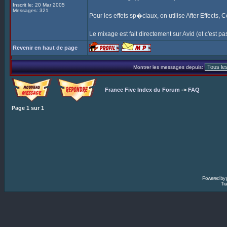
Inscrit le: 20 Mar 2005
Messages: 321
Pour les effets sp�ciaux, on utilise After Effects,
Le mixage est fait directement sur Avid (et c'est pas 
Revenir en haut de page
Montrer les messages depuis:
France Five Index du Forum
->
FAQ
Page
1
sur
1
Powered by
Tra