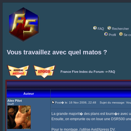
FAQ
Rechercher
Profil
Se c
Vous travaillez avec quel matos ?
France Five Index du Forum
->
FAQ
Auteur
Alex Pilot
Post� le: 16 Nov 2006, 22:48
Sujet du message: Vous 
Staff
La grande majorit� des plans est tourn�e avec 
Ensuite, on emprunte ou on loue une DSR500 une
Pour le montage, j'utilise AvidXpress DV.