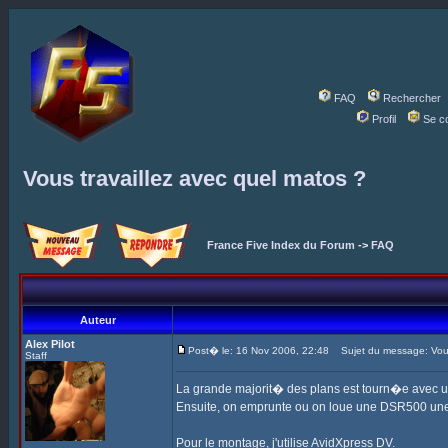
FAQ
Rechercher
Profil
Se c
Vous travaillez avec quel matos ?
France Five Index du Forum
->
FAQ
Auteur
Alex Pilot
Post� le: 16 Nov 2006, 22:48
Sujet du message: Vous 
Staff
La grande majorit� des plans est tourn�e avec 
Ensuite, on emprunte ou on loue une DSR500 une
Pour le montage, j'utilise AvidXpress DV.