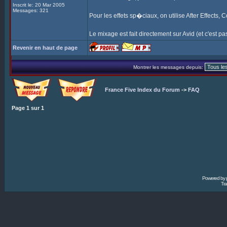
Inscrit le: 20 Mar 2005
Messages: 321
Pour les effets sp�ciaux, on utilise After Effects,
Le mixage est fait directement sur Avid (et c'est pas 
Revenir en haut de page
Montrer les messages depuis:
France Five Index du Forum
->
FAQ
Page
1
sur
1
Powered by
Tra