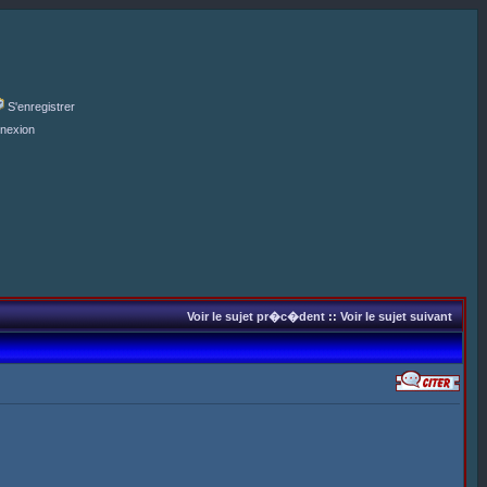
S'enregistrer
nexion
Voir le sujet pr�c�dent
::
Voir le sujet suivant