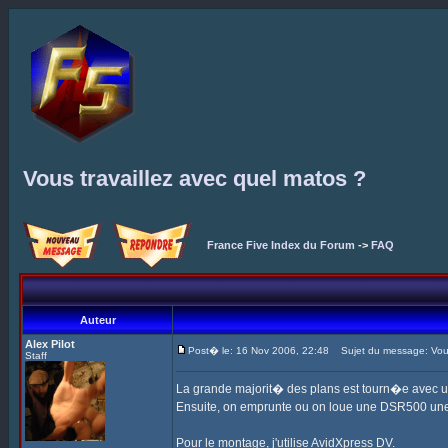
Vous travaillez avec quel matos ?
France Five Index du Forum
->
FAQ
Auteur
Alex Pilot
Post� le: 16 Nov 2006, 22:48
Sujet du message: Vous 
Staff
La grande majorit� des plans est tourn�e avec 
Ensuite, on emprunte ou on loue une DSR500 une
Pour le montage, j'utilise AvidXpress DV.