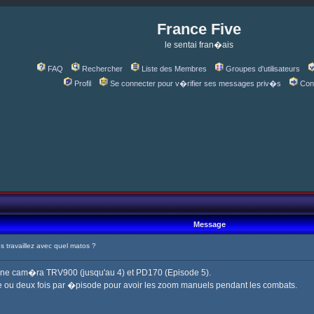
France Five
le sentai fran�ais
FAQ
Rechercher
Liste des Membres
Groupes d'utilisateurs
Profil
Se connecter pour v�rifier ses messages priv�s
Con
Message
travaillez avec quel matos ?
une cam�ra TRV900 (jusqu'au 4) et PD170 (Episode 5).
 ou deux fois par �pisode pour avoir les zoom manuels pendant les combats.