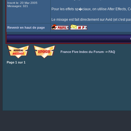
Inscrit le: 20 Mar 2005
Messages: 321
Pour les effets sp�ciaux, on utilise After Effects,
Le mixage est fait directement sur Avid (et c'est pas 
Revenir en haut de page
France Five Index du Forum
->
FAQ
Page
1
sur
1