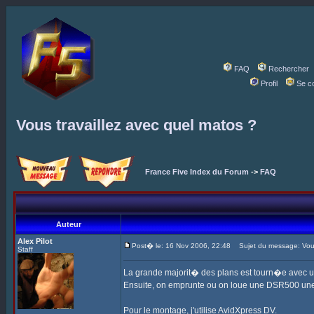
FAQ
Rechercher
Profil
Se c
Vous travaillez avec quel matos ?
France Five Index du Forum
->
FAQ
Auteur
Alex Pilot
Post� le: 16 Nov 2006, 22:48
Sujet du message: Vous 
Staff
La grande majorit� des plans est tourn�e avec 
Ensuite, on emprunte ou on loue une DSR500 une
Pour le montage, j'utilise AvidXpress DV.