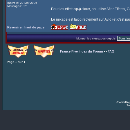
Inscrit le: 20 Mar 2005
Messages: 321
Pour les effets sp�ciaux, on utilise After Effects,
Le mixage est fait directement sur Avid (et c'est pas 
Revenir en haut de page
Montrer les messages depuis:
France Five Index du Forum
->
FAQ
Page
1
sur
1
Powered by
Tra