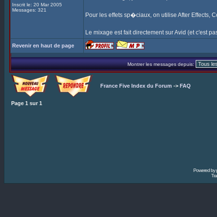
Inscrit le: 20 Mar 2005
Messages: 321
Pour les effets sp�ciaux, on utilise After Effects,
Le mixage est fait directement sur Avid (et c'est pas 
Revenir en haut de page
Montrer les messages depuis:
France Five Index du Forum
->
FAQ
Page
1
sur
1
Powered by
Tra