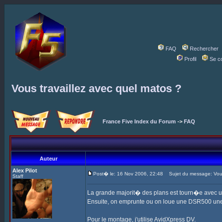
FAQ
Rechercher
Profil
Se c
Vous travaillez avec quel matos ?
France Five Index du Forum
->
FAQ
Auteur
Alex Pilot
Post� le: 16 Nov 2006, 22:48
Sujet du message: Vous 
Staff
La grande majorit� des plans est tourn�e avec 
Ensuite, on emprunte ou on loue une DSR500 une
Pour le montage, j'utilise AvidXpress DV.