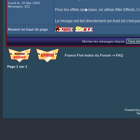
Inscrit le: 20 Mar 2005
Messages: 321
Pour les effets sp�ciaux, on utilise After Effects,
Le mixage est fait directement sur Avid (et c'est pas 
Revenir en haut de page
Montrer les messages depuis:
France Five Index du Forum
->
FAQ
Page
1
sur
1
Powered by
Tra