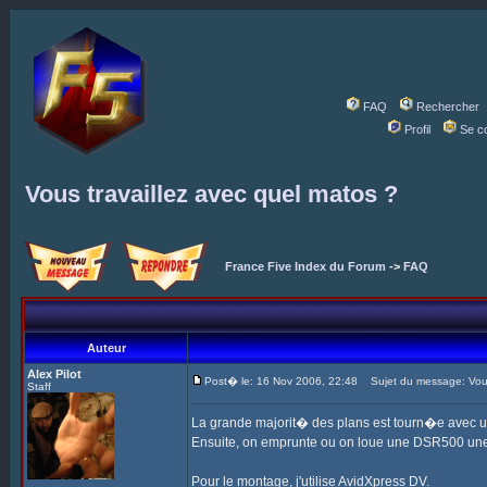
FAQ
Rechercher
Profil
Se c
Vous travaillez avec quel matos ?
France Five Index du Forum
->
FAQ
Auteur
Alex Pilot
Post� le: 16 Nov 2006, 22:48
Sujet du message: Vous 
Staff
La grande majorit� des plans est tourn�e avec 
Ensuite, on emprunte ou on loue une DSR500 une
Pour le montage, j'utilise AvidXpress DV.