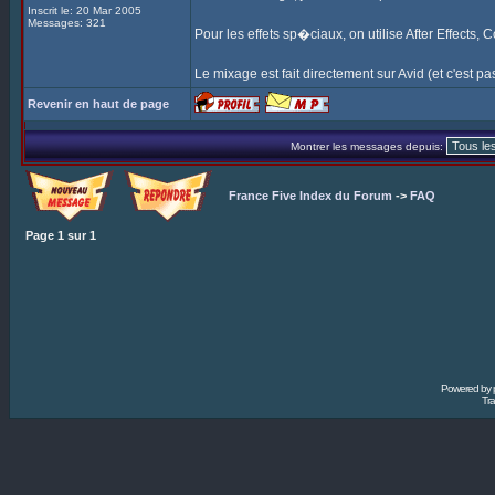
Inscrit le: 20 Mar 2005
Messages: 321
Pour les effets sp�ciaux, on utilise After Effects,
Le mixage est fait directement sur Avid (et c'est pas 
Revenir en haut de page
Montrer les messages depuis:
France Five Index du Forum
->
FAQ
Page
1
sur
1
Powered by
Tra