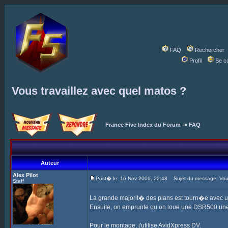
FAQ
Rechercher
Profil
Se c
Vous travaillez avec quel matos ?
France Five Index du Forum
->
FAQ
Auteur
Alex Pilot
Post� le: 16 Nov 2006, 22:48
Sujet du message: Vous 
Staff
La grande majorit� des plans est tourn�e avec 
Ensuite, on emprunte ou on loue une DSR500 une
Pour le montage, j'utilise AvidXpress DV.