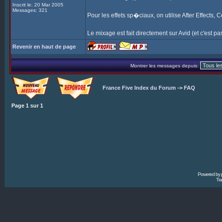
Inscrit le: 20 Mar 2005
Messages: 321
Pour les effets sp�ciaux, on utilise After Effects,
Le mixage est fait directement sur Avid (et c'est pas 
Revenir en haut de page
Montrer les messages depuis:
France Five Index du Forum
->
FAQ
Page
1
sur
1
Powered by
Tra