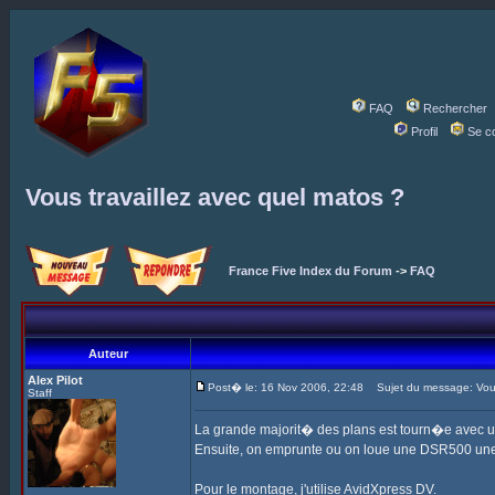
FAQ
Rechercher
Profil
Se c
Vous travaillez avec quel matos ?
France Five Index du Forum
->
FAQ
Auteur
Alex Pilot
Post� le: 16 Nov 2006, 22:48
Sujet du message: Vous 
Staff
La grande majorit� des plans est tourn�e avec 
Ensuite, on emprunte ou on loue une DSR500 une
Pour le montage, j'utilise AvidXpress DV.