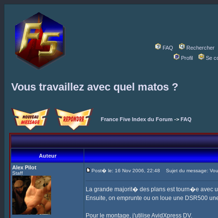
FAQ
Rechercher
Profil
Se c
Vous travaillez avec quel matos ?
France Five Index du Forum
->
FAQ
Auteur
Alex Pilot
Post� le: 16 Nov 2006, 22:48
Sujet du message: Vous 
Staff
La grande majorit� des plans est tourn�e avec 
Ensuite, on emprunte ou on loue une DSR500 une
Pour le montage, j'utilise AvidXpress DV.