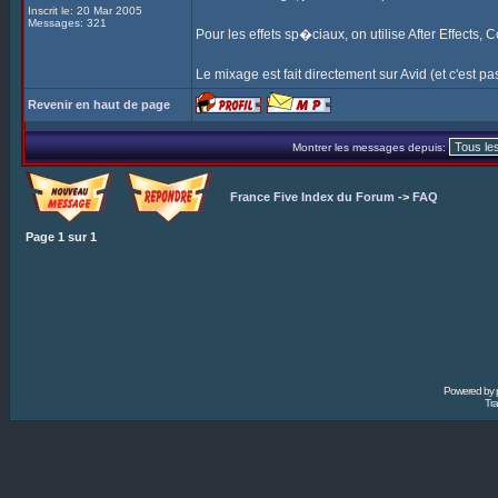
Inscrit le: 20 Mar 2005
Messages: 321
Pour les effets sp�ciaux, on utilise After Effects,
Le mixage est fait directement sur Avid (et c'est pas 
Revenir en haut de page
Montrer les messages depuis:
France Five Index du Forum
->
FAQ
Page
1
sur
1
Powered by
Tra