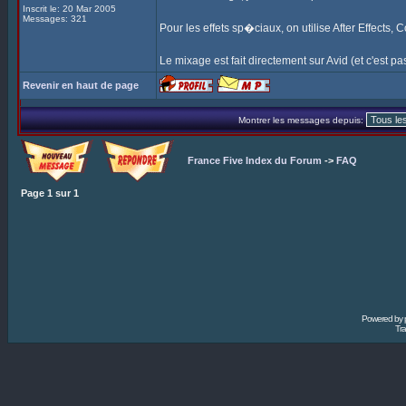
Inscrit le: 20 Mar 2005
Messages: 321
Pour les effets sp�ciaux, on utilise After Effects,
Le mixage est fait directement sur Avid (et c'est pas 
Revenir en haut de page
Montrer les messages depuis:
France Five Index du Forum
->
FAQ
Page
1
sur
1
Powered by
Tra