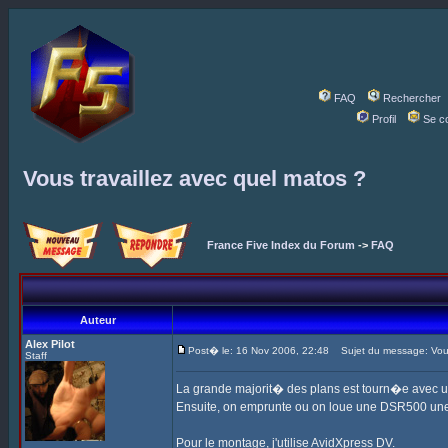
FAQ
Rechercher
Profil
Se c
Vous travaillez avec quel matos ?
France Five Index du Forum
->
FAQ
Auteur
Alex Pilot
Post� le: 16 Nov 2006, 22:48
Sujet du message: Vous 
Staff
La grande majorit� des plans est tourn�e avec 
Ensuite, on emprunte ou on loue une DSR500 une
Pour le montage, j'utilise AvidXpress DV.