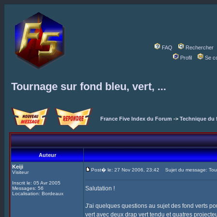
FAQ
Rechercher
Profil
Se c
Tournage sur fond bleu, vert, ...
France Five Index du Forum
->
Technique du 
Auteur
Keiji
Post� le: 27 Nov 2006, 23:42
Sujet du message: Tourna
Visiteur
Inscrit le: 05 Avr 2005
Salutation !
Messages: 56
Localisation: Bordeaux
J'ai quelques questions au sujet des fond verts p
vert avec deux drap vert tendu et quatres project