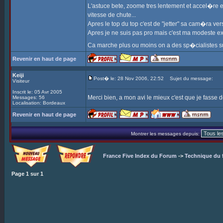
L'astuce bete, zoome tres lentement et accel�re e
vitesse de chute...
Apres le top du top c'est de "jetter" sa cam�ra v
Apres je ne suis pas pro mais c'est ma modeste ex
Ca marche plus ou moins on a des sp�cialistes su
Revenir en haut de page
Keiji
Post� le: 28 Nov 2006, 22:52
Sujet du message:
Visiteur
Inscrit le: 05 Avr 2005
Merci bien, a mon avi le mieux c'est que je fasse de
Messages: 56
Localisation: Bordeaux
Revenir en haut de page
Montrer les messages depuis:
France Five Index du Forum
->
Technique du 
Page
1
sur
1