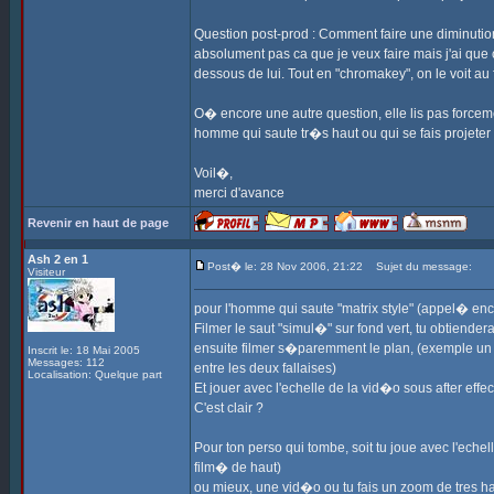
Question post-prod : Comment faire une diminutio
absolument pas ca que je veux faire mais j'ai que c
dessous de lui. Tout en "chromakey", on le voit au
O� encore une autre question, elle lis pas forcem
homme qui saute tr�s haut ou qui se fais projeter
Voil�,
merci d'avance
Revenir en haut de page
Ash 2 en 1
Post� le: 28 Nov 2006, 21:22
Sujet du message:
Visiteur
pour l'homme qui saute "matrix style" (appel� encore
Filmer le saut "simul�" sur fond vert, tu obtiend
ensuite filmer s�paremment le plan, (exemple un tra
Inscrit le: 18 Mai 2005
Messages: 112
entre les deux fallaises)
Localisation: Quelque part
Et jouer avec l'echelle de la vid�o sous after effect
C'est clair ?
Pour ton perso qui tombe, soit tu joue avec l'echell
film� de haut)
ou mieux, une vid�o ou tu fais un zoom de tres haut