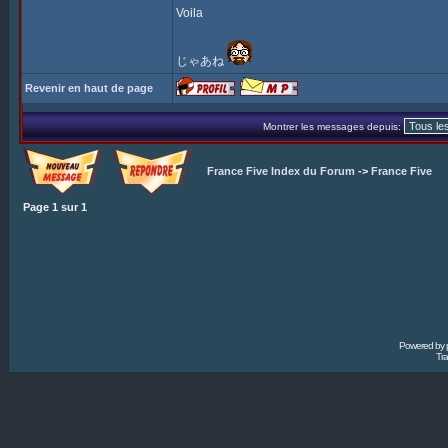
Voila
じゃあね
Revenir en haut de page
Montrer les messages depuis:
France Five Index du Forum
->
France Five
Page
1
sur
1
Powered by
Tra