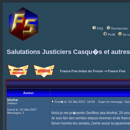
FAQ
Rechercher
Profil
Se c
Salutations Justiciers Casqu�s et autre
France Five Index du Forum
->
France Five
Auteur
khofrai
Post� le: 02 Mai 2007, 16:09
Sujet du message: Salut
Visiteur
Inscrit le: 02 Mai 2007
Voila je me pr�sente Geoffrey aka khofrai, 20 ans, 
Messages: 2
Je suis fan des sentais depuis liveman et de france
Sinon hormis les sentais, j'aime aussi la japanimat