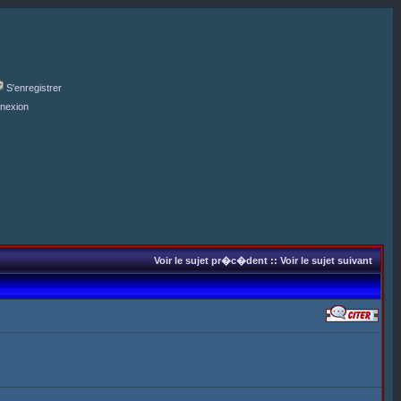
S'enregistrer
nexion
Voir le sujet pr�c�dent
::
Voir le sujet suivant