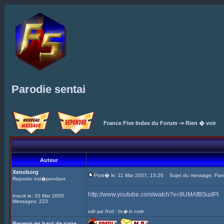
Parodie sentai
France Five Index du Forum
->
Rien � voir
Auteur
Xenoborg
Post� le: 11 Mar 2007, 15:26
Sujet du message: Paro
Reporter ind�pendant
http://www.youtube.com/watch?v=9UMAfBSudPI
Inscrit le: 20 Mar 2005
Messages: 223
edit par Red : fix� le code
Revenir en haut de page