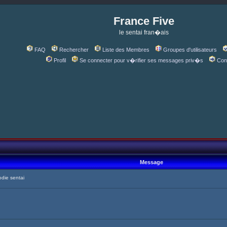
France Five
le sentai fran�ais
FAQ
Rechercher
Liste des Membres
Groupes d'utilisateurs
Profil
Se connecter pour v�rifier ses messages priv�s
Con
Message
die sentai