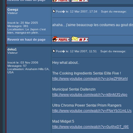
Gwegz
Post� le: 12 Mar 2007, 17:34
Sujet du message:
Visiteur
Inscrit le: 20 Mar 2005
ahaha... j'aime beaucoup les costumes au gout dis
Messages: 381
Localisation: Le Japon c'est
bien, mangez-en plein.
Revenir en haut de page
deka1
Post� le: 12 Mai 2007, 11:51
Sujet du message:
Visiteur
Hey what about..
Inscrit le: 03 Nov 2006
Messages: 57
Localisation: Anaheim Hills CA,
USA
The Cooking Ingredients Sentai Elite Five !
http://www.youtube.com/watch?v=zcjwZP8KehI
Municipal Sentai Daitenzin
http://www.youtube.com/watch?v=kBnMJf1vIgo
Ultra Chroma Power Sentai Prism Rangers
http://www.youtube.com/watch?v=FNeYb31mLUs
Mad Midget 5
http://www.youtube.com/watch?v=0u4hxDT_i9E