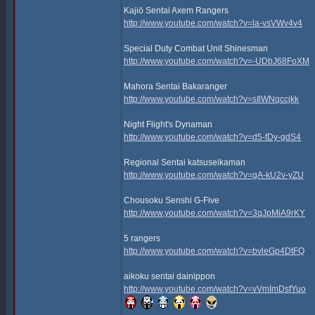
Kajiō Sentai Axem Rangers
http://www.youtube.com/watch?v=la-vsVWv4v4
Special Duty Combat Unit Shinesman
http://www.youtube.com/watch?v=-UDbJ68FoXM
Mahora Sentai Bakaranger
http://www.youtube.com/watch?v=sIlWNqccjkk
Night Flight's Dynaman
http://www.youtube.com/watch?v=d5-fDy-gdS4
Regional Sentai katsuseikaman
http://www.youtube.com/watch?v=gA-kU2v-yZU
Chousoku Senshi G-Five
http://www.youtube.com/watch?v=3qJpMiA9rKY
5 rangers
http://www.youtube.com/watch?v=bvleGp4DtFQ
aikoku sentai dainippon
http://www.youtube.com/watch?v=vVmImDsfYuo