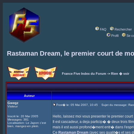
FAQ
Rechercher
Profil
Se c
Rastaman Dream, le premier court de mon
France Five Index du Forum
->
Rien � voir
Auteur
Gwegz
Post� le: 05 Mai 2007, 10:45
Sujet du message: Rasta
Visiteur
Hello, laissez moi vous presenter le premier cou
Inscrit le: 20 Mar 2005
Messages: 381
Il est cascadeur, a deja particip� � deux trois fi
Localisation: Le Japon c'est
bien, mangez-en plein.
mais il est aussi profond�ment entr� dans l'esprit 
Ce
Rastaman Dream
(avec ses qualit�s et ses d