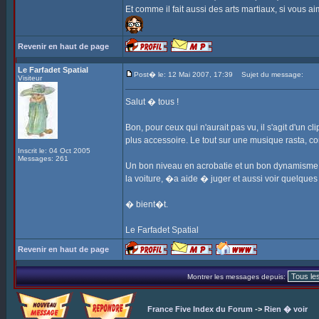
Et comme il fait aussi des arts martiaux, si vous a
Revenir en haut de page
Le Farfadet Spatial
Post� le: 12 Mai 2007, 17:39
Sujet du message:
Visiteur
Salut � tous !
Bon, pour ceux qui n'aurait pas vu, il s'agit d'un
plus accessoire. Le tout sur une musique rasta, c
Inscrit le: 04 Oct 2005
Messages: 261
Un bon niveau en acrobatie et un bon dynamisme, ce 
la voiture, �a aide � juger et aussi voir quelques 
� bient�t.
Le Farfadet Spatial
Revenir en haut de page
Montrer les messages depuis:
France Five Index du Forum
->
Rien � voir