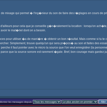
le de mixage qui permet � l'ing�nieur du son de faire des r�glages en cours de pri
st d'ailleurs pour cela que je conseille g�n�ralement la location : lorsqu'on ach�te
 avoir le mat�riel dont on a besoin.
s pour utiliser �a de mani�re � obtenir un bon r�sultat. Mais comme si tu te 
percher. Simplement, trouve quelqu'un qui sera pr�pos� au son et faites des essa
'on perche il faut pointer avec le micro la source que l'on veut enregistrer (la pers
 parce que la source sonore est rarement �gale. Bref, bon courage mais gardez jus
Montrer les messages depuis: