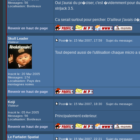
Oui j'aurai du pr�ciser, c'est �videmment pour d
Messages: 56
Localisation: Bordeaux
xlr/jack 3.5.
Ca serait surtout pour percher. D'ailleur j'avais 
Revenir en haut de page
Skull Leader
Post� le: 15 Mai 2007, 17:59
Sujet du message:
Visiteur
Tout depend aussi de l'utilisation chaque micro a sa 
Inscrit le: 20 Mar 2005
Messages: 174
Localisation: Pays des
montagnes noires
Revenir en haut de page
Keiji
Post� le: 15 Mai 2007, 18:30
Sujet du message:
Visiteur
Inscrit le: 05 Avr 2005
Principalement exterieur.
Messages: 56
Localisation: Bordeaux
Revenir en haut de page
Le Farfadet Spatial
Post� le: 15 Mai 2007, 22:21
Sujet du message: