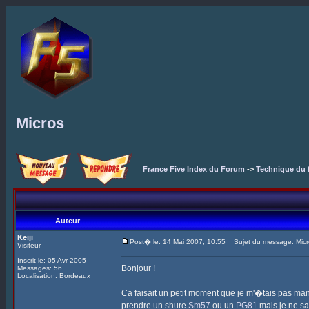
Micros
France Five Index du Forum
->
Technique du 
Auteur
Keiji
Post� le: 14 Mai 2007, 10:55
Sujet du message: Micr
Visiteur
Inscrit le: 05 Avr 2005
Bonjour !
Messages: 56
Localisation: Bordeaux
Ca faisait un petit moment que je m'�tais pas man
prendre un shure
Sm57
ou un
PG81
mais je ne sai