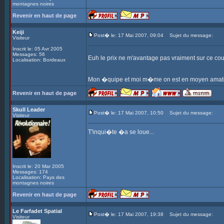
montagnes noires
Revenir en haut de page
Keiji
Post� le: 17 Mai 2007, 09:04
Sujet du message:
Visiteur
Inscrit le: 05 Avr 2005
Messages: 56
Euh le prix ne m'avantage pas vraiment sur ce c
Localisation: Bordeaux
Mon �quipe et moi m�me on est en moyen amateu
Revenir en haut de page
Skull Leader
Post� le: 17 Mai 2007, 10:50
Sujet du message:
Visiteur
T'inqui�te �a se loue...
Inscrit le: 20 Mar 2005
Messages: 174
Localisation: Pays des
montagnes noires
Revenir en haut de page
Le Farfadet Spatial
Post� le: 17 Mai 2007, 19:38
Sujet du message:
Visiteur