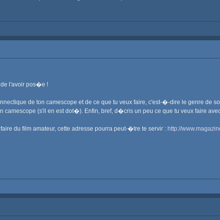
 de l'avoir pos�e !
ctique de ton camescope et de ce que tu veux faire, c'est-�-dire le genre de source
n camescope (s'il en est dot�). Enfin, bref, d�cris un peu ce que tu veux faire avec
re du film amateur, cette adresse pourra peut-�tre te servir :
http://www.magazin