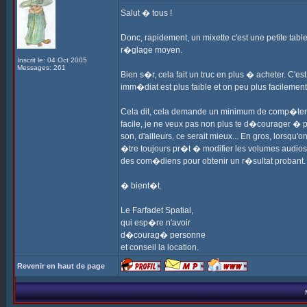
Salut � tous !
Donc, rapidement, un mixette c'est une petite tab
r�glage moyen.
Inscrit le: 04 Oct 2005
Messages: 261
Bien s�r, cela fait un truc en plus � acheter. C'e
imm�diat est plus faible et on peu plus facilement
Cela dit, cela demande un minimum de comp�tence
facile, je ne veux pas non plus te d�courager � 
son, d'ailleurs, ce serait mieux... En gros, lorsqu
�tre toujours pr�t � modifier les volumes audios
des com�diens pour obtenir un r�sultat probant.
� bient�t.
Le Farfadet Spatial,
qui esp�re n'avoir
d�courag� personne
et conseil la location.
Revenir en haut de page