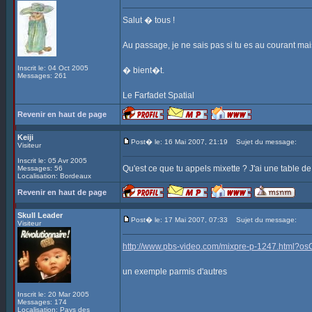
Salut � tous !
Au passage, je ne sais pas si tu es au courant ma
Inscrit le: 04 Oct 2005
� bient�t.
Messages: 261
Le Farfadet Spatial
Revenir en haut de page
Keiji
Post� le: 16 Mai 2007, 21:19
Sujet du message:
Visiteur
Inscrit le: 05 Avr 2005
Qu'est ce que tu appels mixette ? J'ai une table d
Messages: 56
Localisation: Bordeaux
Revenir en haut de page
Skull Leader
Post� le: 17 Mai 2007, 07:33
Sujet du message:
Visiteur
http://www.pbs-video.com/mixpre-p-1247.html?o
un exemple parmis d'autres
Inscrit le: 20 Mar 2005
Messages: 174
Localisation: Pays des