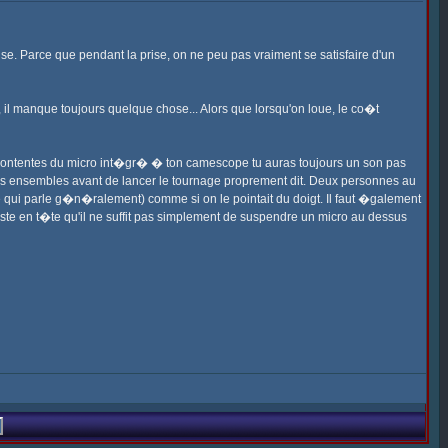
se. Parce que pendant la prise, on ne peu pas vraiment se satisfaire d'un
, il manque toujours quelque chose... Alors que lorsqu'on loue, le co�t
contentes du micro int�gr� � ton camescope tu auras toujours un son pas
is ensembles avant de lancer le tournage proprement dit. Deux personnes au
onne qui parle g�n�ralement) comme si on le pointait du doigt. Il faut �galement
te en t�te qu'il ne suffit pas simplement de suspendre un micro au dessus