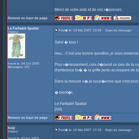
Merci de votre aide et de vos r�ponses.
Revenir en haut de page
Le Farfadet Spatial
Post� le: 14 Mai 2007, 23:53
Sujet du message:
Visiteur
Salut � tous !
Heu... C'est une bonne question, je vous remercie
Inscrit le: 04 Oct 2005
Plus s�rieusement, cela d�pend un peu de la conne
Messages: 261
d'ambiance fix� � la griffe porte-accessoire de to
Dans la mesure o� je soup�onne que c'est pour fai
� bient�t.
Le Farfadet Spatial
[/url]
Revenir en haut de page
Keiji
Post� le: 15 Mai 2007, 17:33
Sujet du message:
Visiteur
Inscrit le: 05 Avr 2005