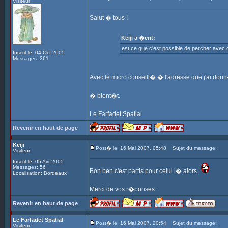
Visiteur
Salut � tous !
Keiji a �crit:
est ce que c'est possible de percher avec c
Inscrit le: 04 Oct 2005
Messages: 261
Avec le micro conseill� � l'adresse que j'ai donn
� bient�t.
Le Farfadet Spatial
Revenir en haut de page
Keiji
Post� le: 16 Mai 2007, 05:48
Sujet du message:
Visiteur
Inscrit le: 05 Avr 2005
Messages: 56
Bon ben c'est partis pour celui l� alors.
Localisation: Bordeaux
Merci de vos r�ponses.
Revenir en haut de page
Le Farfadet Spatial
Post� le: 16 Mai 2007, 20:54
Sujet du message:
Visiteur