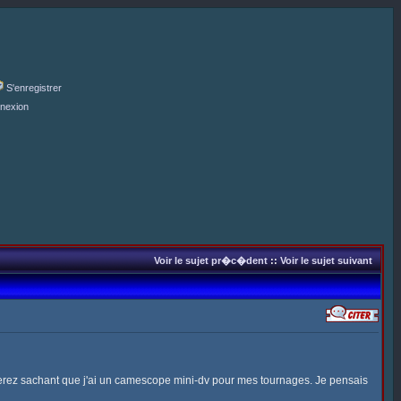
S'enregistrer
nexion
Voir le sujet pr�c�dent
::
Voir le sujet suivant
llerez sachant que j'ai un camescope mini-dv pour mes tournages. Je pensais