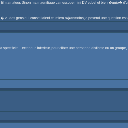
u film amateur. Sinon ma magnifique camescope mini DV et bel et bien �quip� d'un
d�j� vu des gens qui conseillaient ce micro n�anmoins je poserai une question est c
specificite... exterieur, interieur, pour cilber une personne distincte ou un groupe, e