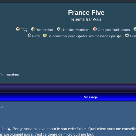
France Five
le sentai fran�ais
FAQ
Rechercher
Liste des Membres
Groupes d'utilisateurs
Profil
Se connecter pour v�rifier ses messages priv�s
Con
film amateur
Message
os
ifest�. Bon je voudrai savoir pour le son cette fois-ci. Quel micro vous me consei
s absolument pas si c'est ce genre de micro qu'il me faut.