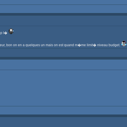
oup l�
r, bon on en a quelques un mais on est quand m�me limit� niveau budget.