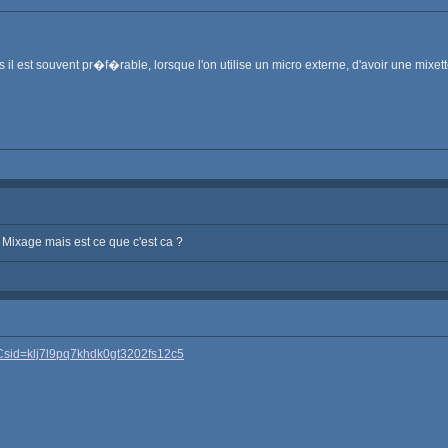
is il est souvent pr�f�rable, lorsque l'on utilise un micro externe, d'avoir une m
e Mixage mais est ce que c'est ca ?
sCsid=klj7l9pq7khdk0gt3202fs12c5