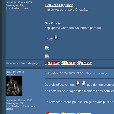
Inscrit le: 27 Avr 2005
Lien vers l'�pisode
Messages: 19
Localisation: Paris
http://www.ashura.org/Dnext51.rm
Site Officiel
http://perso.wanadoo.fr/alternate.paradox/
Enjoy
Revenir en haut de page
paul phoenix
Post� le: 30 Mai 2005, 21:35
Sujet du message:
Visiteur
Je crois effectivement
que de nombreuses p
des acteurs de la s�rie (les membres des deux en
Inscrit le: 20 Mar 2005
En revanche, merci pour le lien, je n'avais plus de
Messages: 45
Localisation: Death queen
island