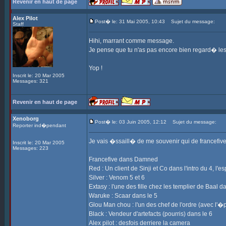
Revenir en haut de page
Alex Pilot
Post� le: 31 Mai 2005, 10:43
Sujet du message:
Staff
Hihi, marrant comme message.
Je pense que tu n'as pas encore bien regard� l
Yop !
Inscrit le: 20 Mar 2005
Messages: 321
Revenir en haut de page
Xenoborg
Post� le: 03 Juin 2005, 12:12
Sujet du message:
Reporter ind�pendant
Je vais �ssaill� de me souvenir qui de francefiv
Inscrit le: 20 Mar 2005
Messages: 223
Francefive dans Damned
Red : Un client de Sinji et Co dans l'intro du 4, l'
Silver : Venom 5 et 6
Extasy : l'une des fille chez les templier de Baal d
Waruke : Scaar dans le 5
Glou Man chou : l'un des chef de l'ordre (avec l'
Black : Vendeur d'artefacts (pourris) dans le 6
Alex pilot : desfois derriere la camera