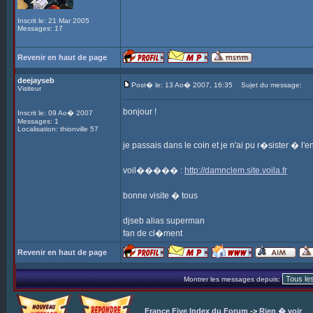
Inscrit le: 21 Mar 2005
Messages: 17
Revenir en haut de page
deejayseb
Post� le: 13 Ao� 2007, 16:35
Sujet du message:
Visiteur
bonjour !
Inscrit le: 09 Ao� 2007
Messages: 1
Localisation: thionville 57
je passais dans le coin et je n'ai pu r�sister � l
voil����� :
http://damnclem.site.voila.fr
bonne visite � tous
djseb alias superman
fan de cl�ment
Revenir en haut de page
Montrer les messages depuis:
France Five Index du Forum
->
Rien � voir