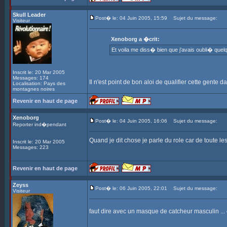
Skull Leader
Post� le: 04 Juin 2005, 15:59
Sujet du message:
Visiteur
Xenoborg a �crit:
Et voila me diss� bien que j'avais oubli� que
Inscrit le: 20 Mar 2005
Messages: 174
Il n'est point de bon aloi de qualifier cette gente
Localisation: Pays des
montagnes noires
Revenir en haut de page
Xenoborg
Post� le: 04 Juin 2005, 16:06
Sujet du message:
Reporter ind�pendant
Quand je dit chose je parle du role car de toute le
Inscrit le: 20 Mar 2005
Messages: 223
Revenir en haut de page
Zeyss
Post� le: 06 Juin 2005, 22:01
Sujet du message:
Visiteur
faut dire avec un masque de catcheur masculin ...