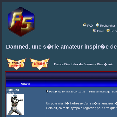
FAQ
Rechercher
Profil
Se c
Damned, une s�rie amateur inspir�e d
France Five Index du Forum
->
Rien � voir
Auteur
Sigmund
Post� le: 30 Mai 2005, 19:31
Sujet du message: Damn
Visiteur
Un pote m'a fil� l'adresse d'une s�rie amateur r
Cela dit, ca reste sympa a regarder, peut etre qu