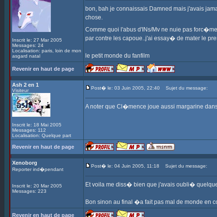
bon, bah je connaissais Damned mais j'avais jamais
chose.
Comme quoi l'abus d'INs/Mv ne nuie pas forc�me
par contre les capoue..j'ai essay� de mater le pr
Inscrit le: 27 Mar 2005
Messages: 24
Localisation: paris, loin de mon
le petit monde du fanfilm
asgard natal
Revenir en haut de page
Ash 2 en 1
Post� le: 03 Juin 2005, 22:40
Sujet du message:
Visiteur
A noter que Cl�mence joue aussi margarine dan
Inscrit le: 18 Mai 2005
Messages: 112
Localisation: Quelque part
Revenir en haut de page
Xenoborg
Post� le: 04 Juin 2005, 11:18
Sujet du message:
Reporter ind�pendant
Et voila me diss� bien que j'avais oubli� quelqu
Inscrit le: 20 Mar 2005
Messages: 223
Bon sinon au final �a fait pas mal de monde en c
Revenir en haut de page