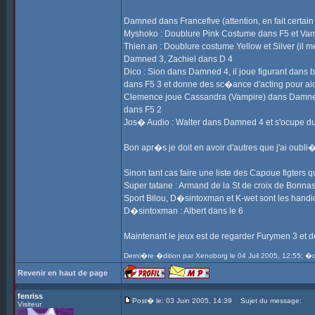
Damned dans Francefive (attention, en fait certai
Myshoko : Doublure Pink Costume dans F5 et Vam
Thien an : Doublure costume Yellow et Silver (il m
Damned 3, Zachiel dans D 4
Dico : Sion dans Damned 4, il joue figurant dans 
dans F5 3 et donne des sc�ance d'acting pour aid
Clemence joue Cassandra (Vampire) dans Damned 3 
dans F5 2
Jos� Audio : Walter dans Damned 4 et s'ocupe d
Bon apr�s je doit en avoir d'autres que j'ai oubl
Sinon tant cas faire une liste des Capoue figters
Super tatane : Armand de la St de croix de Bonnasi
Sport Bilou, D�sintoxman et K-wet sont les handic
D�sintoxman : Albert dans le 6
Maintenant le jeux est de regarder Furymen 3 et d
Derni�re �dition par Xenoborg le 04 Juil 2005, 12:55; �d
Revenir en haut de page
fenriss
Post� le: 03 Juin 2005, 14:39
Sujet du message:
Visiteur