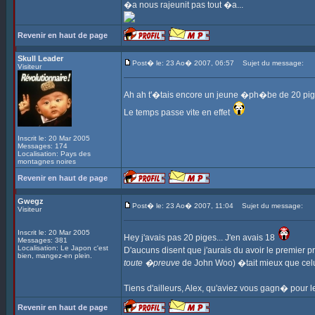
�a nous rajeunit pas tout �a...
Revenir en haut de page
Skull Leader
Post� le: 23 Ao� 2007, 06:57
Sujet du message:
Visiteur
Ah ah t'�tais encore un jeune �ph�be de 20 pi
Le temps passe vite en effet
Inscrit le: 20 Mar 2005
Messages: 174
Localisation: Pays des
montagnes noires
Revenir en haut de page
Gwegz
Post� le: 23 Ao� 2007, 11:04
Sujet du message:
Visiteur
Inscrit le: 20 Mar 2005
Hey j'avais pas 20 piges... J'en avais 18
Messages: 381
Localisation: Le Japon c'est
D'aucuns disent que j'aurais du avoir le premier p
bien, mangez-en plein.
toute �preuve
de John Woo) �tait mieux que celu
Tiens d'ailleurs, Alex, qu'aviez vous gagn� pour l
Revenir en haut de page