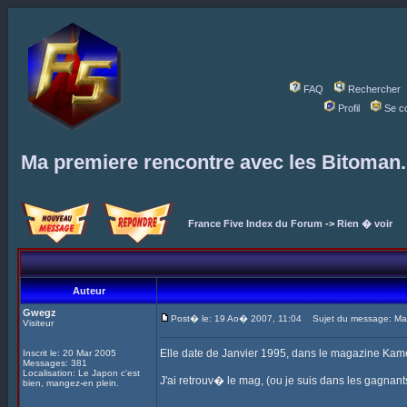
FAQ
Rechercher
Profil
Se c
Ma premiere rencontre avec les Bitoman.
France Five Index du Forum
->
Rien � voir
Auteur
Gwegz
Post� le: 19 Ao� 2007, 11:04
Sujet du message: Ma p
Visiteur
Elle date de Janvier 1995, dans le magazine Kam
Inscrit le: 20 Mar 2005
Messages: 381
Localisation: Le Japon c'est
J'ai retrouv� le mag, (ou je suis dans les gagnan
bien, mangez-en plein.