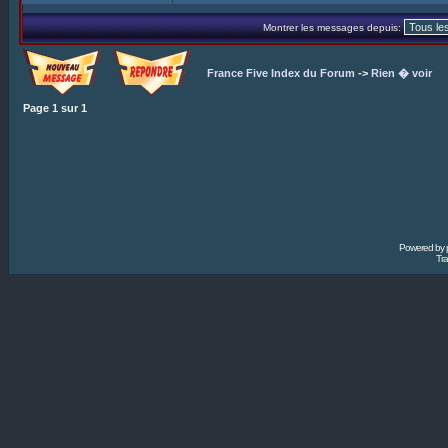
Montrer les messages depuis:
France Five Index du Forum
->
Rien � voir
Page
1
sur
1
Powered by
Tra