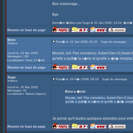
Bon visionnage...
Bye
Derni�re �dition par Sugo le 31 Jan 2008, 13:24; �dit� 
Revenir en haut de page
Brice
Post� le: 31 Jan 2008, 01:32
Sujet du message:
Visiteur
Mouais, bof. Pas convaincu. Autant Den-O j'avai
Inscrit le: 23 Mar 2005
Messages: 138
qu'elle a quitt� la s�rie et qu'elle a �t� rempla
Localisation: Paris 13 �me
Revenir en haut de page
Sugo
Post� le: 04 F�v 2008, 09:19
Sujet du message:
Visiteur
Inscrit le: 20 Mar 2005
Messages: 91
Brice a �crit:
Localisation: Nabari (Japon)
Mouais, bof. Pas convaincu. Autant Den-O j'a
qu'elle a quitt� la s�rie et qu'elle a �t� rem
Je pense qu'il faudra quelques episodes pour entrer
Revenir en haut de page