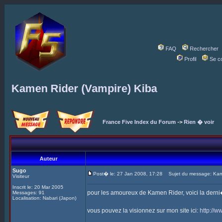
FAQ
Rechercher
Profil
Se c
Kamen Rider (Vampire) Kiba
France Five Index du Forum
->
Rien � voir
Auteur
Sugo
Post� le: 27 Jan 2008, 17:28
Sujet du message: Kame
Visiteur
Inscrit le: 20 Mar 2005
pour les amoureux de Kamen Rider, voici la derni
Messages: 91
Localisation: Nabari (Japon)
vous pouvez la visionnez sur mon site ici:
http://