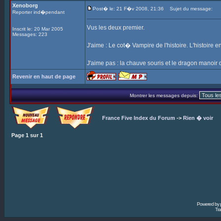
Xenoborg
Post� le: 21 F�v 2008, 21:36
Sujet du message:
Reporter ind�pendant
Vus les deux premier.
Inscrit le: 20 Mar 2005
Messages: 223
J'aime : Le cot� Vampire de l'histoire. L'histoire 
J'aime pas : la chauve souris et le dragon manoir
Revenir en haut de page
Montrer les messages depuis:
France Five Index du Forum
->
Rien � voir
Page
1
sur
1
Powered by
Tra