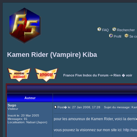
FAQ
Rechercher
Profil
Se c
Kamen Rider (Vampire) Kiba
France Five Index du Forum
->
Rien � voir
Auteur
Sugo
Post� le: 27 Jan 2008, 17:28
Sujet du message: Kame
Visiteur
Inscrit le: 20 Mar 2005
pour les amoureux de Kamen Rider, voici la derni
Messages: 91
Localisation: Nabari (Japon)
vous pouvez la visionnez sur mon site ici:
http://