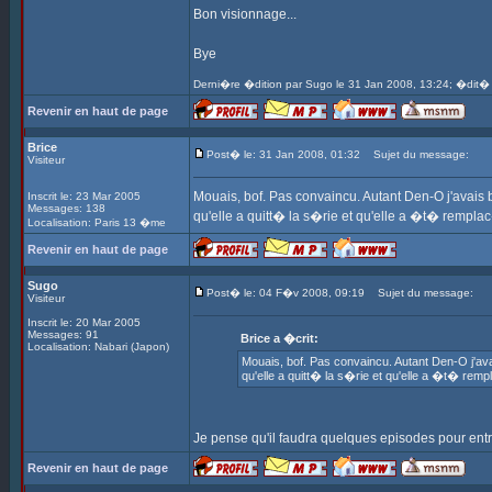
Bon visionnage...
Bye
Derni�re �dition par Sugo le 31 Jan 2008, 13:24; �dit� 
Revenir en haut de page
Brice
Post� le: 31 Jan 2008, 01:32
Sujet du message:
Visiteur
Mouais, bof. Pas convaincu. Autant Den-O j'avai
Inscrit le: 23 Mar 2005
Messages: 138
qu'elle a quitt� la s�rie et qu'elle a �t� rempla
Localisation: Paris 13 �me
Revenir en haut de page
Sugo
Post� le: 04 F�v 2008, 09:19
Sujet du message:
Visiteur
Inscrit le: 20 Mar 2005
Messages: 91
Brice a �crit:
Localisation: Nabari (Japon)
Mouais, bof. Pas convaincu. Autant Den-O j'a
qu'elle a quitt� la s�rie et qu'elle a �t� rem
Je pense qu'il faudra quelques episodes pour entrer
Revenir en haut de page