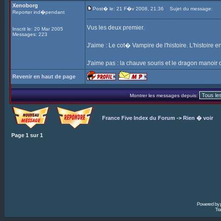
Xenoborg
Post� le: 21 F�v 2008, 21:36
Sujet du message:
Reporter ind�pendant
Vus les deux premier.
Inscrit le: 20 Mar 2005
Messages: 223
J'aime : Le cot� Vampire de l'histoire. L'histoire 
J'aime pas : la chauve souris et le dragon manoir
Revenir en haut de page
Montrer les messages depuis:
France Five Index du Forum
->
Rien � voir
Page
1
sur
1
Powered by
Tra