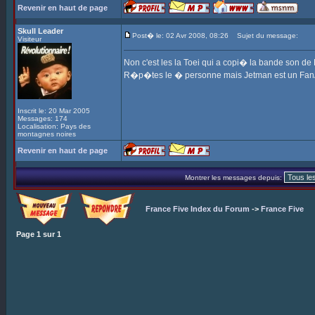
Revenir en haut de page
Skull Leader
Post� le: 02 Avr 2008, 08:26
Sujet du message:
Visiteur
Non c'est les la Toei qui a copi� la bande son de
R�p�tes le � personne mais Jetman est un FanAr
Inscrit le: 20 Mar 2005
Messages: 174
Localisation: Pays des
montagnes noires
Revenir en haut de page
Montrer les messages depuis:
France Five Index du Forum
->
France Five
Page
1
sur
1