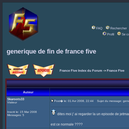
FAQ
Rechercher
Profil
Se c
generique de fin de france five
France Five Index du Forum
->
France Five
Auteur
Skaroots33
Post� le: 01 Avr 2008, 22:44
Sujet du message: generi
Visiteur
Inscrit le: 15 Mar 2008
dites moi j' ai regarder la un episode de jetma
Messages: 5
est ce normale ????