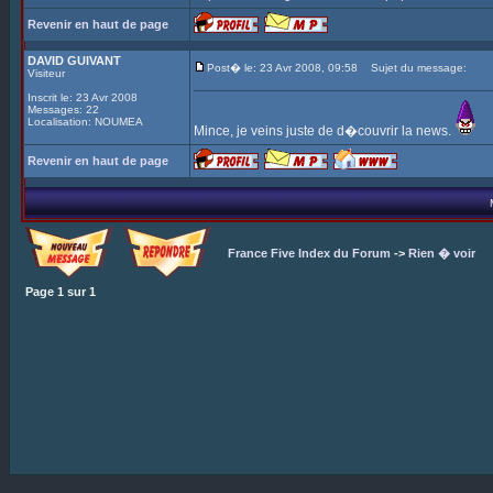
Revenir en haut de page
DAVID GUIVANT
Post� le: 23 Avr 2008, 09:58
Sujet du message:
Visiteur
Inscrit le: 23 Avr 2008
Messages: 22
Localisation: NOUMEA
Mince, je veins juste de d�couvrir la news.
Revenir en haut de page
France Five Index du Forum
->
Rien � voir
Page
1
sur
1