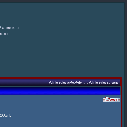
S'enregistrer
nexion
Voir le sujet pr�c�dent
::
Voir le sujet suivant
0 Avril.