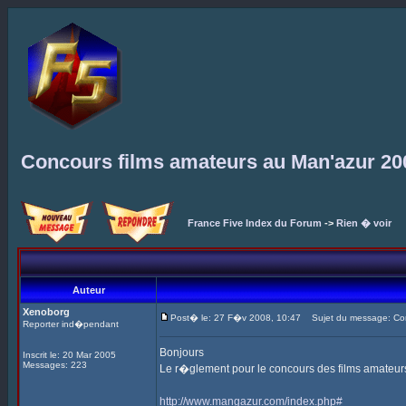
Concours films amateurs au Man'azur 20
France Five Index du Forum
->
Rien � voir
Auteur
Xenoborg
Post� le: 27 F�v 2008, 10:47
Sujet du message: Con
Reporter ind�pendant
Bonjours
Inscrit le: 20 Mar 2005
Messages: 223
Le r�glement pour le concours des films amateurs 
http://www.mangazur.com/index.php#