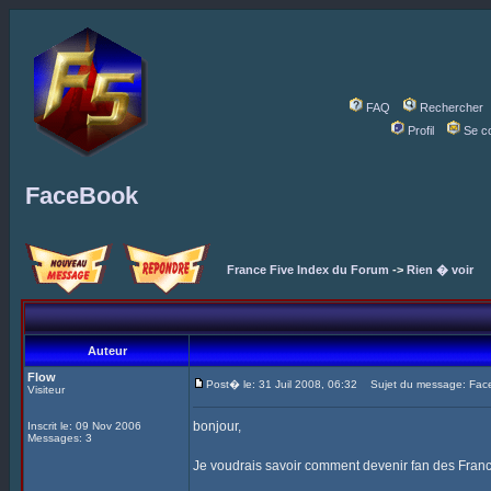
FAQ
Rechercher
Profil
Se c
FaceBook
France Five Index du Forum
->
Rien � voir
Auteur
Flow
Post� le: 31 Juil 2008, 06:32
Sujet du message: Fac
Visiteur
bonjour,
Inscrit le: 09 Nov 2006
Messages: 3
Je voudrais savoir comment devenir fan des Fran