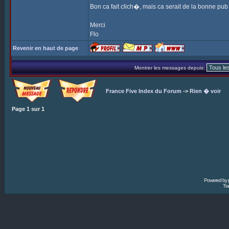
Bon ca fait clich�, mais ca serait de la bonne pub 
Merci
Flo
Revenir en haut de page
Montrer les messages depuis:
France Five Index du Forum
->
Rien � voir
Page
1
sur
1
Powered by
Tra