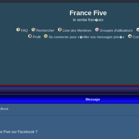
France Five
le sentai fran�ais
FAQ
Rechercher
Liste des Membres
Groupes d'utilisateurs
Profil
Se connecter pour v�rifier ses messages priv�s
Con
Message
eBook
ce Five sur Facebook ?