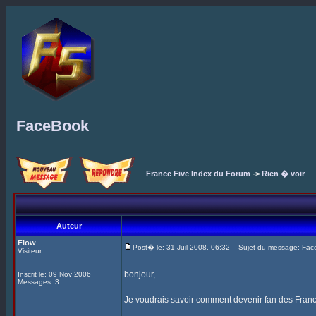
FaceBook
France Five Index du Forum
->
Rien � voir
Auteur
Flow
Post� le: 31 Juil 2008, 06:32
Sujet du message: Fac
Visiteur
bonjour,
Inscrit le: 09 Nov 2006
Messages: 3
Je voudrais savoir comment devenir fan des Fran