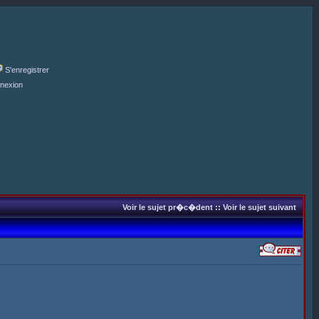
S'enregistrer
nexion
Voir le sujet pr�c�dent
::
Voir le sujet suivant