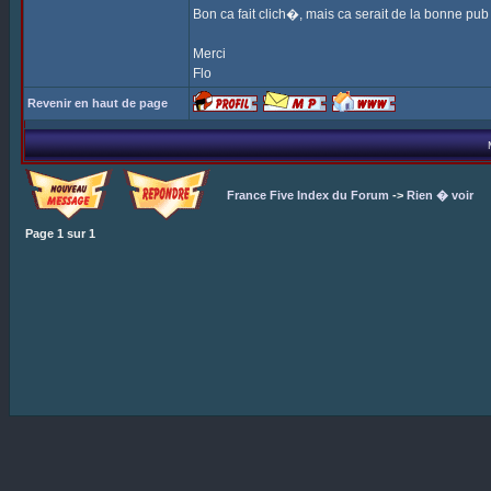
Bon ca fait clich�, mais ca serait de la bonne pub 
Merci
Flo
Revenir en haut de page
France Five Index du Forum
->
Rien � voir
Page
1
sur
1