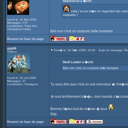
Skaroots33 a �crit:
voila j' ai une id�e en regardant des ep
maquette )
Inscrit le: 20 Mar 2005
Messages: 174
Localisation: Pays des
montagnes noires
Bah non c'est un costume taille humaine
Revenir en haut de page
gigi66
Post� le: 18 D�c 2008, 10:49
Sujet du message: Re: 
Visiteur
Skull Leader a �crit:
Bah non c'est un costume taille humaine
Inscrit le: 03 Juil 2006
Messages: 37
Tu veux dire que c'est un vrai monsieur � l'int�ri
Localisation: Perpignan
Je suis terriblement d��u, mon monde s'�croule.
Bonnes f�tes tout de m�me � tous
,
Gigi.
Revenir en haut de page