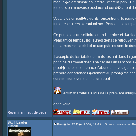
mon id�e est simple : sur terre , c' est la paix . 
toujours en mauvaise postures et qui d�cident de fai
Voyant les difficult�s qu' ils rencontrent , le jeu
tuniques qui resisteront mieux . Pendant ce temps 
Ce prince est un solitaire quand il arrive et d�cid
Pendant ce temps , les jeunes gens se retrouvent 
des armes mais celui ci refuse puis ressent le da
Il accepte de les fabriquer mais restant dans la 
principe du travail d' equipe car des dissentions
probl�me celui du prince Zabor qui envisage de cr�
prendre conscience r�element du probl�me et d' 
construction eventuelle d' un robot .
le film s' arreterais lors de la premiere attaq
donc voila
Revenir en haut de page
Skull Leader
Post� le: 17 D�c 2008, 19:43
Sujet du message: Re: 
Visiteur