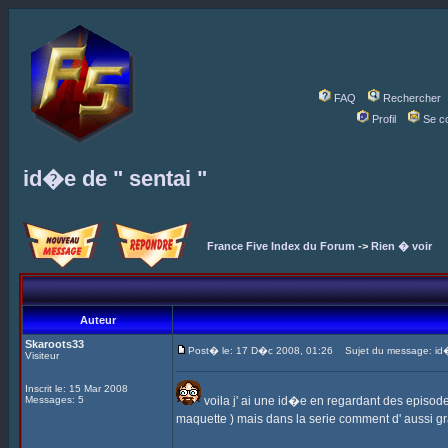
FAQ
Rechercher
Profil
Se c
id�e de " sentai "
France Five Index du Forum
->
Rien � voir
Auteur
Skaroots33
Post� le: 17 D�c 2008, 01:26
Sujet du message: id�e
Visiteur
Inscrit le: 15 Mar 2008
Messages: 5
voila j' ai une id�e en regardant des episod
maquette ) mais dans la serie comment d' aussi gr