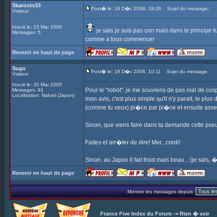
Skaroots33
Post� le: 18 D�c 2008, 19:26
Sujet du message:
Visiteur
Inscrit le: 15 Mar 2008
je sais je suis pas con mais dans le principe 
Messages: 5
comme a tous commencer
Revenir en haut de page
Sugo
Post� le: 19 D�c 2008, 10:11
Sujet du message:
Visiteur
Inscrit le: 20 Mar 2005
Pour le "robot", je me souviens de pas mal de co
Messages: 91
Localisation: Nabari (Japon)
mon avis, c'est plus simple qu'il n'y parait, le plus
(comme tu veux) pi�ce par pi�ce et ensuite assemb
Sinon, que viens faire dans ta demande cette pseudo 
Faites et arr�ter de dire! Mer...credi!
Sinon, au Japon il fait froid mais beau... (je sais
Revenir en haut de page
Montrer les messages depuis:
France Five Index du Forum
->
Rien � voir